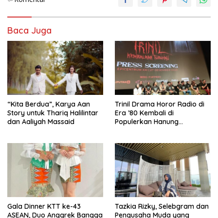
Baca Juga
“Kita Berdua”, Karya Aan
­Trinil Drama Horor Radio di
Story untuk Thariq Halilintar
Era ’80 Kembali di
dan Aaliyah Massaid
Populerkan Hanung
Bramantyo Lewar Layar
Lebar
Gala Dinner KTT ke-43
Tazkia Rizky, Selebgram dan
ASEAN, Duo Anggrek Bangga
Pengusaha Muda yang