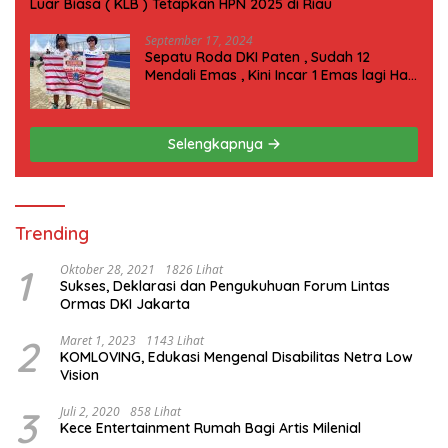
Luar Biasa ( KLB ) Tetapkan HPN 2025 di Riau
September 17, 2024
Sepatu Roda DKI Paten , Sudah 12
Mendali Emas , Kini Incar 1 Emas lagi Hari
ini
Selengkapnya
Trending
1
Oktober 28, 2021
1826 Lihat
Sukses, Deklarasi dan Pengukuhuan Forum Lintas
Ormas DKI Jakarta
2
Maret 1, 2023
1143 Lihat
KOMLOVING, Edukasi Mengenal Disabilitas Netra Low
Vision
3
Juli 2, 2020
858 Lihat
Kece Entertainment Rumah Bagi Artis Milenial