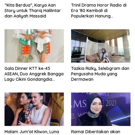
“Kita Berdua”, Karya Aan
­Trinil Drama Horor Radio di
Story untuk Thariq Halilintar
Era ’80 Kembali di
dan Aaliyah Massaid
Populerkan Hanung
Bramantyo Lewar Layar
Lebar
Gala Dinner KTT ke-43
Tazkia Rizky, Selebgram dan
ASEAN, Duo Anggrek Bangga
Pengusaha Muda yang
Lagu Cikini Gondangdia
Dermawan
Goyang
Malam Jum’at Kliwon, Luna
Ramai Diberitakan akan