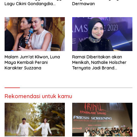
Lagu Cikini Gondangdia
Dermawan
Goyang
Malam Jum’at Kliwon, Luna
Ramai Diberitakan akan
Maya Kembali Perani
Menikah, Nathalie Holscher
Karakter Suzzana
Ternyata Jadi Brand
Ambasador Glamshine
Cosmetics
Rekomendasi untuk kamu