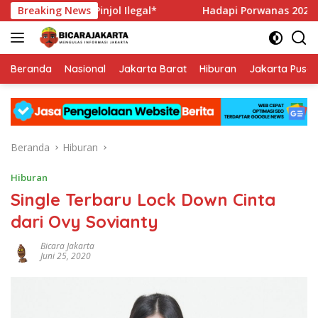
Langsung
 Lawan Pinjol Ilegal*
Breaking News
Hadapi Porwanas 2027, Pengurus P
ke
konten
Beranda
Nasional
Jakarta Barat
Hiburan
Jakarta Pusat
Beranda
Hiburan
Hiburan
Single Terbaru Lock Down Cinta
dari Ovy Sovianty
Bicara Jakarta
Juni 25, 2020