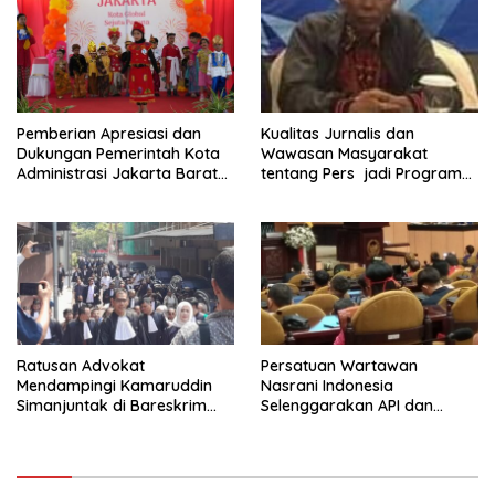
Pemberian Apresiasi dan
Kualitas Jurnalis dan
Dukungan Pemerintah Kota
Wawasan Masyarakat
Administrasi Jakarta Barat
tentang Pers jadi Program
Kepada Yayasan Vina Smart
Utama FEPI
Era ( VSE ) Dalam Kegiatan
Jelajah Sahabat Perempuan
dan Anak ( SAPA )
Ratusan Advokat
Persatuan Wartawan
Mendampingi Kamaruddin
Nasrani Indonesia
Simanjuntak di Bareskrim
Selenggarakan API dan
Polri
Rayakan Hut ke – 10