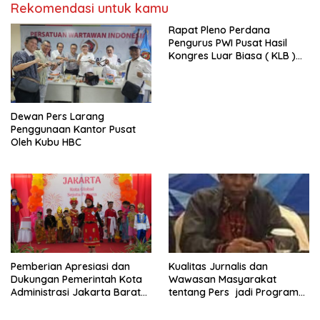
Rekomendasi untuk kamu
Rapat Pleno Perdana
Pengurus PWI Pusat Hasil
Kongres Luar Biasa ( KLB )
Tetapkan HPN 2025 di Riau
Dewan Pers Larang
Penggunaan Kantor Pusat
Oleh Kubu HBC
Pemberian Apresiasi dan
Kualitas Jurnalis dan
Dukungan Pemerintah Kota
Wawasan Masyarakat
Administrasi Jakarta Barat
tentang Pers jadi Program
Kepada Yayasan Vina Smart
Utama FEPI
Era ( VSE ) Dalam Kegiatan