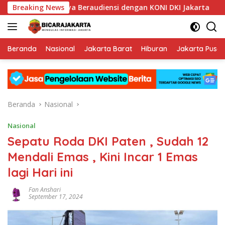
Langsung
us PWI Jaya Beraudiensi dengan KONI DKI Jakarta
Breaking News
Tanp
ke
konten
Beranda
Nasional
Jakarta Barat
Hiburan
Jakarta Pusat
Beranda
Nasional
Nasional
Sepatu Roda DKI Paten , Sudah 12
Mendali Emas , Kini Incar 1 Emas
lagi Hari ini
Fan Anshari
September 17, 2024