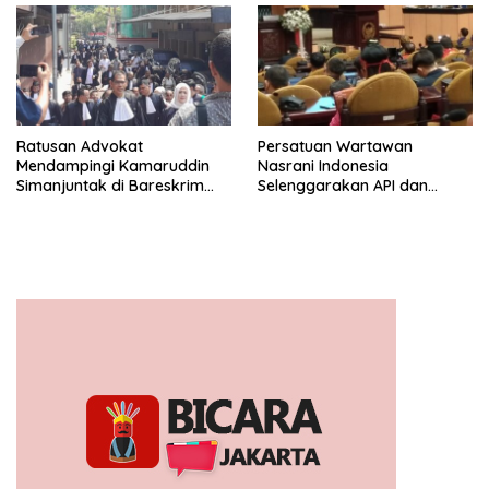
Jelajah Sahabat Perempuan
dan Anak ( SAPA )
Ratusan Advokat
Persatuan Wartawan
Mendampingi Kamaruddin
Nasrani Indonesia
Simanjuntak di Bareskrim
Selenggarakan API dan
Polri
Rayakan Hut ke – 10