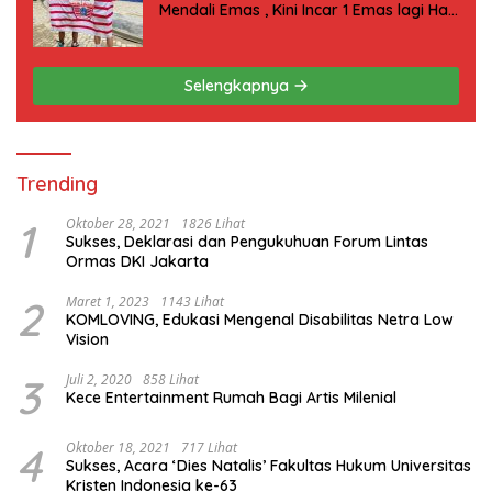
Mendali Emas , Kini Incar 1 Emas lagi Hari
ini
Selengkapnya
Trending
1
Oktober 28, 2021
1826 Lihat
Sukses, Deklarasi dan Pengukuhuan Forum Lintas
Ormas DKI Jakarta
2
Maret 1, 2023
1143 Lihat
KOMLOVING, Edukasi Mengenal Disabilitas Netra Low
Vision
3
Juli 2, 2020
858 Lihat
Kece Entertainment Rumah Bagi Artis Milenial
4
Oktober 18, 2021
717 Lihat
Sukses, Acara ‘Dies Natalis’ Fakultas Hukum Universitas
Kristen Indonesia ke-63