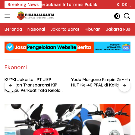
Langsung
uat Budaya Keterbukaan Informasi Publik
Breaking News
KI DKI Jakarta
ke
konten
Beranda
Nasional
Jakarta Barat
Hiburan
Jakarta Pusat
Ekonomi
KI DKI Jakarta : PT JIEP
Yudo Margono Pimpin Ziarah
Buktikan Transparansi KIP
HUT Ke-40 PPAL di Kalibata
Mampu Perkuat Tata Kelola
Perusahaan