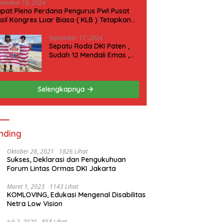
ptember 18, 2024
pat Pleno Perdana Pengurus PWI Pusat
sil Kongres Luar Biasa ( KLB ) Tetapkan
N 2025 di Riau
September 17, 2024
Sepatu Roda DKI Paten ,
Sudah 12 Mendali Emas ,
Kini Incar 1 Emas lagi Hari
ini
Selengkapnya
nding
Oktober 28, 2021
1826 Lihat
Sukses, Deklarasi dan Pengukuhuan
Forum Lintas Ormas DKI Jakarta
Maret 1, 2023
1143 Lihat
KOMLOVING, Edukasi Mengenal Disabilitas
Netra Low Vision
Juli 2, 2020
858 Lihat