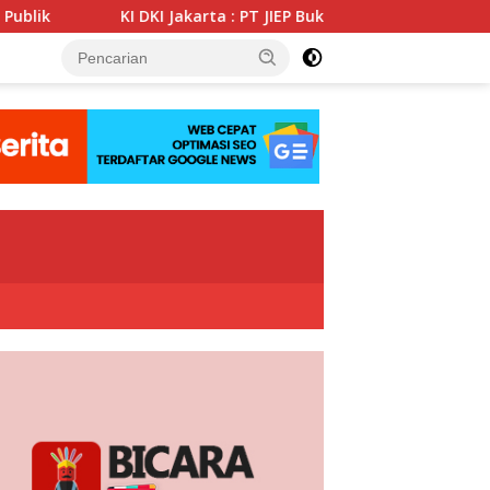
 Jakarta : PT JIEP Buktikan Transparansi KIP Mampu Perkuat Ta