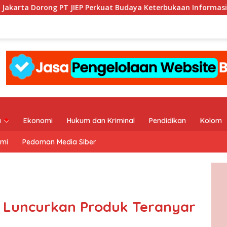
IEP Perkuat Budaya Keterbukaan Informasi Publik
KI DKI
a
Ekonomi
Hukum dan Kriminal
Pendidikan
Kolom
ami
Pedoman Media Siber
s Luncurkan Produk Teranyar