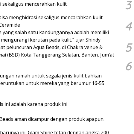
3
i sekaligus mencerahkan kulit.
 bisa menghidrasi sekaligus mencarahkan kulit
4
 Ceramide
de yang salah satu kandungannya adalah memiliki
 mengurangi kerutan pada kulit,” ujar Shindy
5
at peluncuran Aqua Beads, di Chakra venue &
i (BSD) Kota Tanggerang Selatan, Banten, Jum’at
6
ungan ramah untuk segala jenis kulit bahkan
a diperuntukan untuk mereka yang berumur 16-55
 ini adalah karena produk ini
a Beads aman dicampur dengan produk apapun.
barunya ini, Glam Shine tetap dengan angka 200