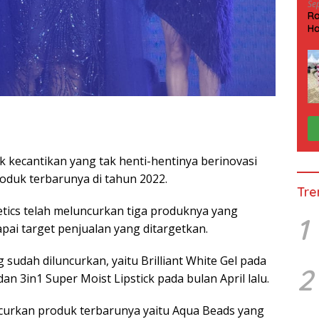
Se
Ra
Ha
HP
k kecantikan yang tak henti-hentinya berinovasi
duk terbarunya di tahun 2022.
Tre
ics telah meluncurkan tiga produknya yang
1
ai target penjualan yang ditargetkan.
sudah diluncurkan, yaitu Brilliant White Gel pada
2
an 3in1 Super Moist Lipstick pada bulan April lalu.
ncurkan produk terbarunya yaitu Aqua Beads yang