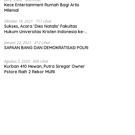
Kece Entertainment Rumah Bagi Artis
Milenial
Oktober 18, 2021
717 Lihat
Sukses, Acara ‘Dies Natalis’ Fakultas
Hukum Universitas Kristen Indonesia ke-
63
Januari 22, 2021
612 Lihat
SAPAAN BANG DAN DEMOKRATISASI POLRI
Agustus 3, 2020
600 Lihat
Kurban 410 Hewan, Putra Siregar Owner
Pstore Raih 2 Rekor MURI