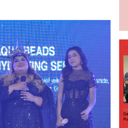
N
Se
De
Pu