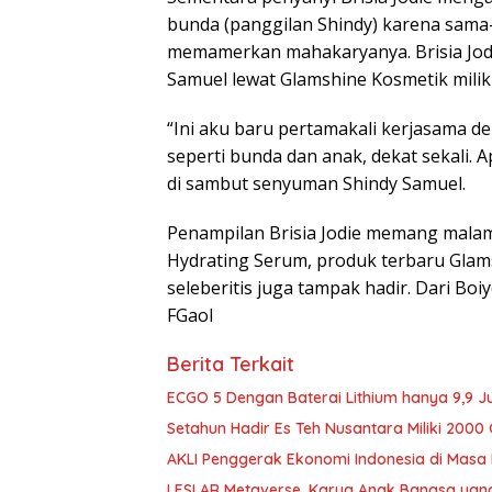
bunda (panggilan Shindy) karena sama
memamerkan mahakaryanya. Brisia Jo
Samuel lewat Glamshine Kosmetik milik
“Ini aku baru pertamakali kerjasama d
seperti bunda dan anak, dekat sekali. A
di sambut senyuman Shindy Samuel.
Penampilan Brisia Jodie memang mala
Hydrating Serum, produk terbaru Glams
seleberitis juga tampak hadir. Dari Boiy
FGaol
Berita Terkait
ECGO 5 Dengan Baterai Lithium hanya 9,9 J
Setahun Hadir Es Teh Nusantara Miliki 2000 
AKLI Penggerak Ekonomi Indonesia di Masa
LESLAR Metaverse, Karya Anak Bangsa yang