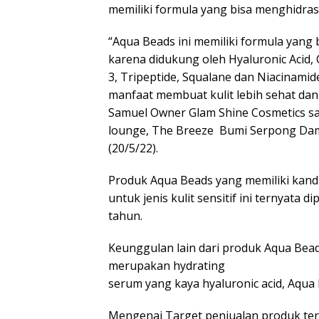
memiliki formula yang bisa menghidras
“Aqua Beads ini memiliki formula yang
karena didukung oleh Hyaluronic Acid,
3, Tripeptide, Squalane dan Niacinami
manfaat membuat kulit lebih sehat dan
Samuel Owner Glam Shine Cosmetics sa
lounge, The Breeze Bumi Serpong Dama
(20/5/22).
Produk Aqua Beads yang memiliki kand
untuk jenis kulit sensitif ini ternyat
tahun.
Keunggulan lain dari produk Aqua Beads
merupakan hydrating
serum yang kaya hyaluronic acid, Aqu
Mengenai Target penjualan produk ter