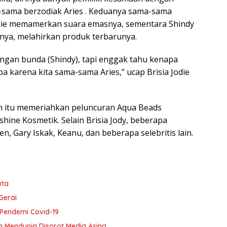
-sama berzodiak Aries . Keduanya sama-sama
die memamerkan suara emasnya, sementara Shindy
nya, melahirkan produk terbarunya.
engan bunda (Shindy), tapi enggak tahu kenapa
pa karena kita sama-sama Aries,” ucap Brisia Jodie
m itu memeriahkan peluncuran Aqua Beads
hine Kosmetik. Selain Brisia Jody, beberapa
en, Gary Iskak, Keanu, dan beberapa selebritis lain.
uta
Gerai
 Pendemi Covid-19
 Mendunia Disorot Media Asing