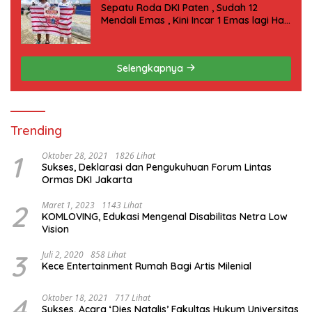
Sepatu Roda DKI Paten , Sudah 12
Mendali Emas , Kini Incar 1 Emas lagi Hari
ini
Selengkapnya
Trending
1
Oktober 28, 2021
1826 Lihat
Sukses, Deklarasi dan Pengukuhuan Forum Lintas
Ormas DKI Jakarta
2
Maret 1, 2023
1143 Lihat
KOMLOVING, Edukasi Mengenal Disabilitas Netra Low
Vision
3
Juli 2, 2020
858 Lihat
Kece Entertainment Rumah Bagi Artis Milenial
4
Oktober 18, 2021
717 Lihat
Sukses, Acara ‘Dies Natalis’ Fakultas Hukum Universitas