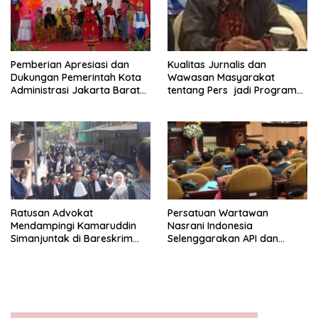
Pemberian Apresiasi dan
Kualitas Jurnalis dan
Dukungan Pemerintah Kota
Wawasan Masyarakat
Administrasi Jakarta Barat
tentang Pers jadi Program
Kepada Yayasan Vina Smart
Utama FEPI
Era ( VSE ) Dalam Kegiatan
Jelajah Sahabat Perempuan
dan Anak ( SAPA )
Ratusan Advokat
Persatuan Wartawan
Mendampingi Kamaruddin
Nasrani Indonesia
Simanjuntak di Bareskrim
Selenggarakan API dan
Polri
Rayakan Hut ke – 10