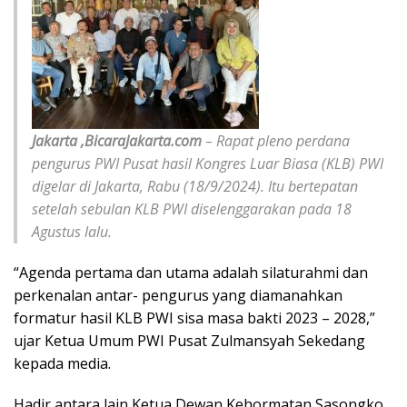
Jakarta ,BicaraJakarta.com
– Rapat pleno perdana
pengurus PWI Pusat hasil Kongres Luar Biasa (KLB) PWI
digelar di Jakarta, Rabu (18/9/2024). Itu bertepatan
setelah sebulan KLB PWI diselenggarakan pada 18
Agustus lalu.
“Agenda pertama dan utama adalah silaturahmi dan
perkenalan antar- pengurus yang diamanahkan
formatur hasil KLB PWI sisa masa bakti 2023 – 2028,”
ujar Ketua Umum PWI Pusat Zulmansyah Sekedang
kepada media.
Hadir antara lain Ketua Dewan Kehormatan Sasongko