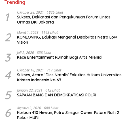
Trending
1
Oktober 28, 2021
1826 Lihat
Sukses, Deklarasi dan Pengukuhuan Forum Lintas
Ormas DKI Jakarta
2
Maret 1, 2023
1143 Lihat
KOMLOVING, Edukasi Mengenal Disabilitas Netra Low
Vision
3
Juli 2, 2020
858 Lihat
Kece Entertainment Rumah Bagi Artis Milenial
4
Oktober 18, 2021
717 Lihat
Sukses, Acara ‘Dies Natalis’ Fakultas Hukum Universitas
Kristen Indonesia ke-63
5
Januari 22, 2021
612 Lihat
SAPAAN BANG DAN DEMOKRATISASI POLRI
6
Agustus 3, 2020
600 Lihat
Kurban 410 Hewan, Putra Siregar Owner Pstore Raih 2
Rekor MURI