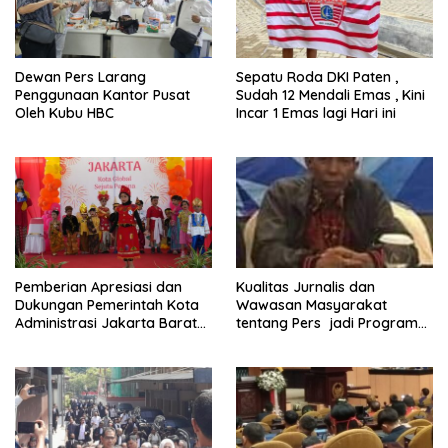
Dewan Pers Larang
Sepatu Roda DKI Paten ,
Penggunaan Kantor Pusat
Sudah 12 Mendali Emas , Kini
Oleh Kubu HBC
Incar 1 Emas lagi Hari ini
Pemberian Apresiasi dan
Kualitas Jurnalis dan
Dukungan Pemerintah Kota
Wawasan Masyarakat
Administrasi Jakarta Barat
tentang Pers jadi Program
Kepada Yayasan Vina Smart
Utama FEPI
Era ( VSE ) Dalam Kegiatan
Jelajah Sahabat Perempuan
dan Anak ( SAPA )