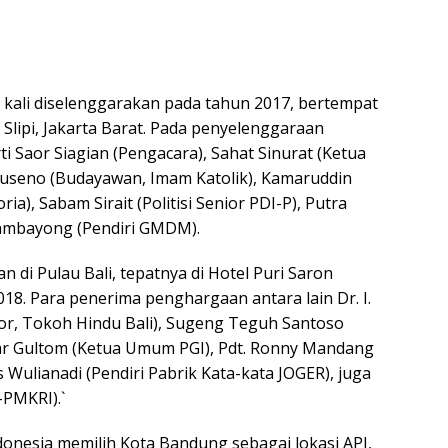
kali diselenggarakan pada tahun 2017, bertempat
Slipi, Jakarta Barat. Pada penyelenggaraan
 Saor Siagian (Pengacara), Sahat Sinurat (Ketua
seno (Budayawan, Imam Katolik), Kamaruddin
a), Sabam Sirait (Politisi Senior PDI-P), Putra
 Tambayong (Pendiri GMDM).
 di Pulau Bali, tepatnya di Hotel Puri Saron
8. Para penerima penghargaan antara lain Dr. I.
ator, Tokoh Hindu Bali), Sugeng Teguh Santoso
mar Gultom (Ketua Umum PGI), Pdt. Ronny Mandang
Wulianadi (Pendiri Pabrik Kata-kata JOGER), juga
-PMKRI).`
nesia memilih Kota Bandung sebagai lokasi API,