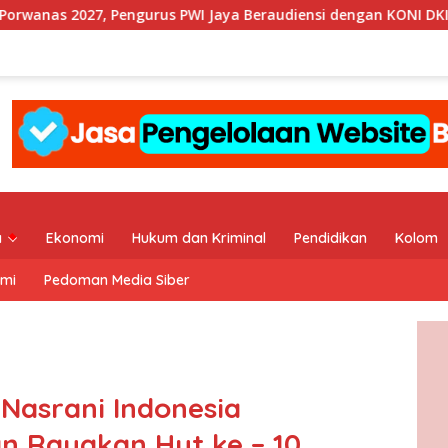
us PWI Jaya Beraudiensi dengan KONI DKI Jakarta
Tanp
a
Ekonomi
Hukum dan Kriminal
Pendidikan
Kolom
ami
Pedoman Media Siber
Nasrani Indonesia
n Rayakan Hut ke – 10