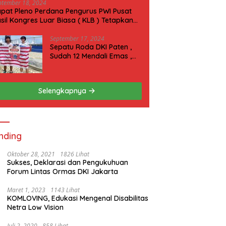
ptember 18, 2024
pat Pleno Perdana Pengurus PWI Pusat
sil Kongres Luar Biasa ( KLB ) Tetapkan
N 2025 di Riau
September 17, 2024
Sepatu Roda DKI Paten ,
Sudah 12 Mendali Emas ,
Kini Incar 1 Emas lagi Hari
ini
Selengkapnya
nding
Oktober 28, 2021
1826 Lihat
Sukses, Deklarasi dan Pengukuhuan
Forum Lintas Ormas DKI Jakarta
Maret 1, 2023
1143 Lihat
KOMLOVING, Edukasi Mengenal Disabilitas
Netra Low Vision
Juli 2, 2020
858 Lihat