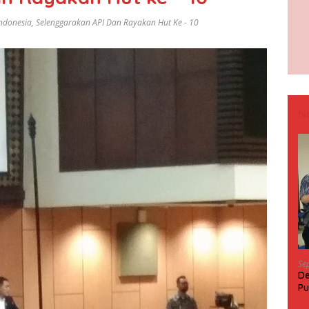
ndonesia
,
Selenggarakan API Dan Rayakan Hut Ke - 10
N
Se
De
Pu