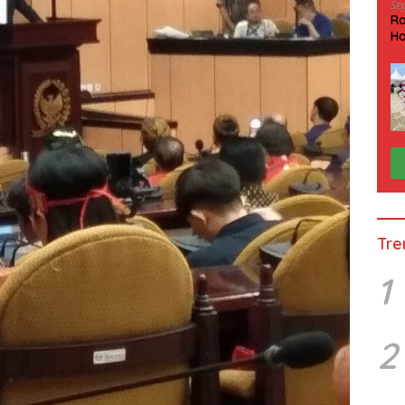
Se
Ra
Ha
HP
Tre
1
2