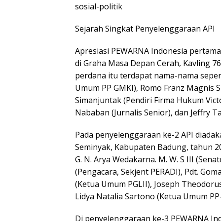
sosial-politik
Sejarah Singkat Penyelenggaraan API
Apresiasi PEWARNA Indonesia pertama 
di Graha Masa Depan Cerah, Kavling 76 
perdana itu terdapat nama-nama seperti
Umum PP GMKI), Romo Franz Magnis Su
Simanjuntak (Pendiri Firma Hukum Victori
Nababan (Jurnalis Senior), dan Jeffry
Pada penyelenggaraan ke-2 API diadakan
Seminyak, Kabupaten Badung, tahun 201
G. N. Arya Wedakarna. M. W. S III (Sen
(Pengacara, Sekjent PERADI), Pdt. Go
(Ketua Umum PGLII), Joseph Theodorus 
Lidya Natalia Sartono (Ketua Umum PP
Di penyelenggaraan ke-3 PEWARNA Indo