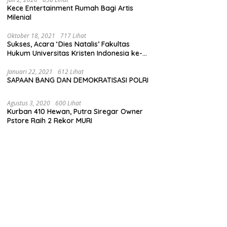
Kece Entertainment Rumah Bagi Artis
Milenial
Oktober 18, 2021
717 Lihat
Sukses, Acara ‘Dies Natalis’ Fakultas
Hukum Universitas Kristen Indonesia ke-
63
Januari 22, 2021
612 Lihat
SAPAAN BANG DAN DEMOKRATISASI POLRI
Agustus 3, 2020
600 Lihat
Kurban 410 Hewan, Putra Siregar Owner
Pstore Raih 2 Rekor MURI