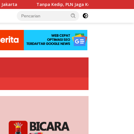
a Kedip, PLN Jaga Keandalan Listrik Zikir dan Doa Kebangsaan 