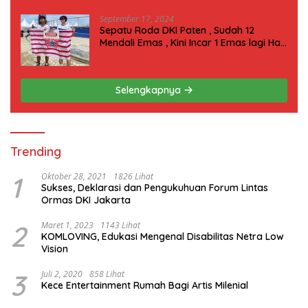
September 17, 2024
Sepatu Roda DKI Paten , Sudah 12
Mendali Emas , Kini Incar 1 Emas lagi Hari
ini
Selengkapnya
Trending
1
Oktober 28, 2021
1826 Lihat
Sukses, Deklarasi dan Pengukuhuan Forum Lintas
Ormas DKI Jakarta
2
Maret 1, 2023
1143 Lihat
KOMLOVING, Edukasi Mengenal Disabilitas Netra Low
Vision
3
Juli 2, 2020
858 Lihat
Kece Entertainment Rumah Bagi Artis Milenial