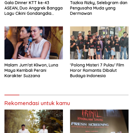
Gala Dinner KTT ke-43
Tazkia Rizky, Selebgram dan
ASEAN, Duo Anggrek Bangga
Pengusaha Muda yang
Lagu Cikini Gondangdia
Dermawan
Goyang
Malam Jum’at Kliwon, Luna
‘Polong Misteri 7 Pulau’ Film
Maya Kembali Perani
Horor Romantis Dibalut
Karakter Suzzana
Budaya Indonesia
Rekomendasi untuk kamu