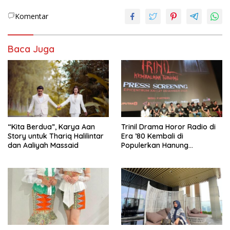
Komentar
Baca Juga
“Kita Berdua”, Karya Aan
­Trinil Drama Horor Radio di
Story untuk Thariq Halilintar
Era ’80 Kembali di
dan Aaliyah Massaid
Populerkan Hanung
Bramantyo Lewar Layar
Lebar