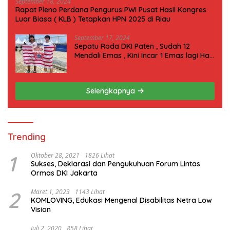
September 18, 2024
Rapat Pleno Perdana Pengurus PWI Pusat Hasil Kongres
Luar Biasa ( KLB ) Tetapkan HPN 2025 di Riau
September 17, 2024
Sepatu Roda DKI Paten , Sudah 12
Mendali Emas , Kini Incar 1 Emas lagi Hari
ini
Selengkapnya
Trending
1
Oktober 28, 2021
1826 Lihat
Sukses, Deklarasi dan Pengukuhuan Forum Lintas
Ormas DKI Jakarta
2
Maret 1, 2023
1143 Lihat
KOMLOVING, Edukasi Mengenal Disabilitas Netra Low
Vision
Juli 2, 2020
858 Lihat