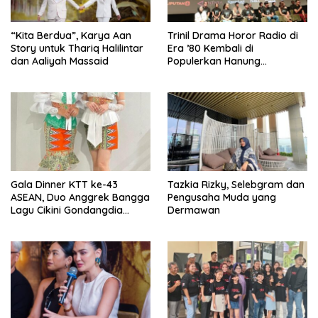
“Kita Berdua”, Karya Aan
­Trinil Drama Horor Radio di
Story untuk Thariq Halilintar
Era ’80 Kembali di
dan Aaliyah Massaid
Populerkan Hanung
Bramantyo Lewar Layar
Lebar
Gala Dinner KTT ke-43
Tazkia Rizky, Selebgram dan
ASEAN, Duo Anggrek Bangga
Pengusaha Muda yang
Lagu Cikini Gondangdia
Dermawan
Goyang