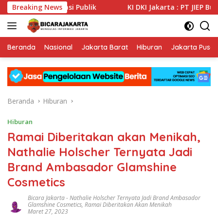
Langsung
an Informasi Publik
Breaking News
KI DKI Jakarta : PT JIEP Buktikan
ke
konten
Beranda
Nasional
Jakarta Barat
Hiburan
Jakarta Pusat
Beranda
Hiburan
Hiburan
Ramai Diberitakan akan Menikah,
Nathalie Holscher Ternyata Jadi
Brand Ambasador Glamshine
Cosmetics
Bicara Jakarta
-
Nathalie Holscher Ternyata Jadi Brand Ambasador
Glamshine Cosmetics
,
Ramai Diberitakan Akan Menikah
Maret 27, 2023