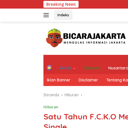
Langsung
Breaking News
KI DKI Jakar
ke
konten
Indeks
H
Berita
Nasional
Nusantar
o
m
Iklan Banner
Disclaimer
Tentang K
e
Beranda
Hiburan
Hiburan
Satu Tahun F.C.K.O 
Single