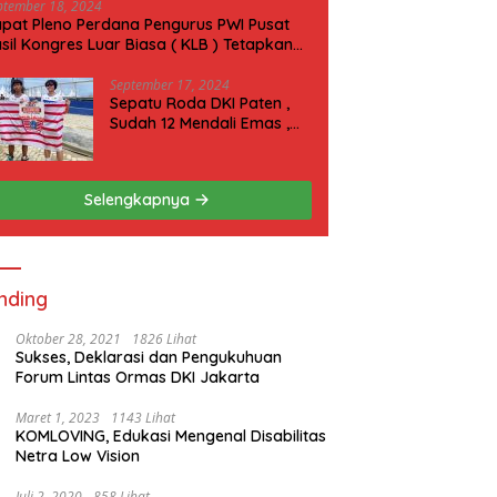
ptember 18, 2024
pat Pleno Perdana Pengurus PWI Pusat
sil Kongres Luar Biasa ( KLB ) Tetapkan
N 2025 di Riau
September 17, 2024
Sepatu Roda DKI Paten ,
Sudah 12 Mendali Emas ,
Kini Incar 1 Emas lagi Hari
ini
Selengkapnya
nding
Oktober 28, 2021
1826 Lihat
Sukses, Deklarasi dan Pengukuhuan
Forum Lintas Ormas DKI Jakarta
Maret 1, 2023
1143 Lihat
KOMLOVING, Edukasi Mengenal Disabilitas
Netra Low Vision
Juli 2, 2020
858 Lihat