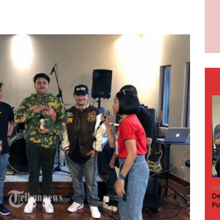
N
Se
De
Pu