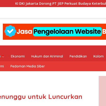
ta Dorong PT JIEP Perkuat Budaya Keterbukaan Informasi Publik
a
Ekonomi
Hukum dan Kriminal
Pendidikan
Kolom
ami
Pedoman Media Siber
Menunggu untuk Luncurkan