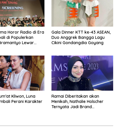
rama Horor Radio di Era
Gala Dinner KTT ke-43 ASEAN,
ali di Populerkan
Duo Anggrek Bangga Lagu
Bramantyo Lewar
Cikini Gondangdia Goyang
bar
m’at Kliwon, Luna
Ramai Diberitakan akan
bali Perani Karakter
Menikah, Nathalie Holscher
Ternyata Jadi Brand
Ambasador Glamshine
Cosmetics