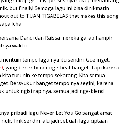
k yang cukup gloomy, proses nya cukup menantang
k, but finally! Semoga lagu ini bisa dinikmatin
hout out to TUAN TIGABELAS that makes this song
 sapa Icha
s bersama Dandi dan Raissa mereka garap hampir
tnya waktu.
u nentuin tempo lagu nya itu sendiri. Gue inget,
20
, yang bener bener nge-beat banget. Tapi karena
a kita turunin ke tempo sekarang. Kita semua
et. Bersyukur banget tempo nya segini, karena
untuk ngisi rap nya, semua jadi nge-blend
ya pribadi lagu Never Let You Go sangat amat
lis lirik sendiri lalu jadi sebuah lagu ciptaan