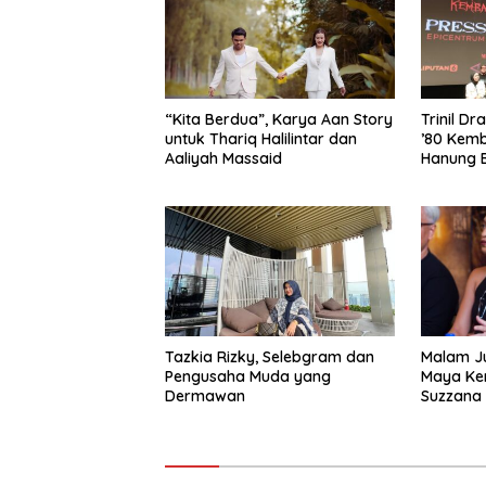
“Kita Berdua”, Karya Aan Story
­Trinil D
untuk Thariq Halilintar dan
’80 Kemb
Aaliyah Massaid
Hanung 
Layar Le
Tazkia Rizky, Selebgram dan
Malam Ju
Pengusaha Muda yang
Maya Kem
Dermawan
Suzzana