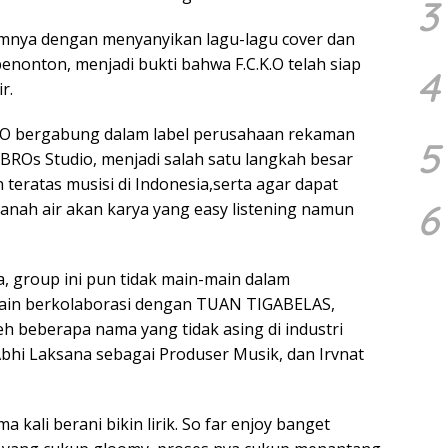
3
lumnya dengan menyanyikan lagu-lagu cover dan
penonton, menjadi bukti bahwa F.C.K.O telah siap
4
r.
K.O bergabung dalam label perusahaan rekaman
5
 BROs Studio, menjadi salah satu langkah besar
n teratas musisi di Indonesia,serta agar dapat
6
anah air akan karya yang easy listening namun
, group ini pun tidak main-main dalam
lain berkolaborasi dengan TUAN TIGABELAS,
eh beberapa nama yang tidak asing di industri
Abhi Laksana sebagai Produser Musik, dan Irvnat
a kali berani bikin lirik. So far enjoy banget