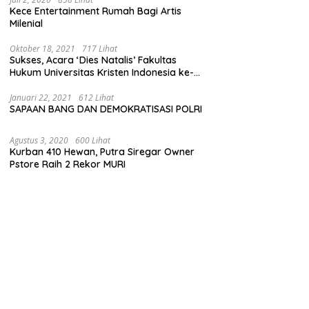
Kece Entertainment Rumah Bagi Artis
Milenial
Oktober 18, 2021
717 Lihat
Sukses, Acara ‘Dies Natalis’ Fakultas
Hukum Universitas Kristen Indonesia ke-
63
Januari 22, 2021
612 Lihat
SAPAAN BANG DAN DEMOKRATISASI POLRI
Agustus 3, 2020
600 Lihat
Kurban 410 Hewan, Putra Siregar Owner
Pstore Raih 2 Rekor MURI