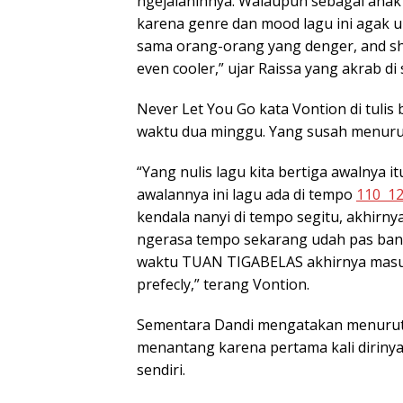
ngejalaninnya. Walaupun sebagai ana
karena genre dan mood lagu ini agak uni
sama orang-orang yang denger, and s
even cooler,” ujar Raissa yang akrab di
Never Let You Go kata Vontion di tuli
waktu dua minggu. Yang susah menuru
“Yang nulis lagu kita bertiga awalnya it
awalannya ini lagu ada di tempo
110 1
kendala nanyi di tempo segitu, akhirny
ngerasa tempo sekarang udah pas bang
waktu TUAN TIGABELAS akhirnya masuk 
prefecly,” terang Vontion.
Sementara Dandi mengatakan menurutn
menantang karena pertama kali dirinya nu
sendiri.