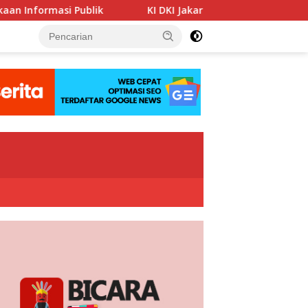
KI DKI Jakarta : PT JIEP Buktikan Transparansi KIP Ma