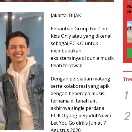
Se
Ra
Ha
Jakarta, BIJAK
HP
Penantian Group For Cool
Kids Only atau yang dikenal
sebagai F.C.K.O untuk
membuktikan
eksistensinya di dunia musik
telah terjawab.
Dengan persiapan matang
Tre
serta kolaborasi yang apik
1
dengan beberapa musisi
ternama di tanah air,
akhirnya single perdana
2
F.C.K.O yang berjudul Never
Let You Go dirilis Jumat 7
Agustus 2020.