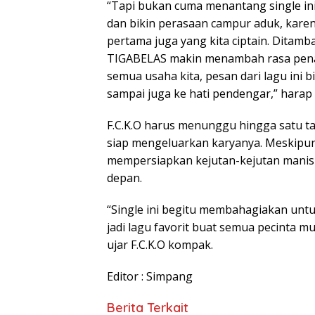
“Tapi bukan cuma menantang single in
dan bikin perasaan campur aduk, karena
pertama juga yang kita ciptain. Ditam
TIGABELAS makin menambah rasa pena
semua usaha kita, pesan dari lagu ini 
sampai juga ke hati pendengar,” harap
F.C.K.O harus menunggu hingga satu t
siap mengeluarkan karyanya. Meskipun
mempersiapkan kejutan-kejutan manis d
depan.
“Single ini begitu membahagiakan untu
jadi lagu favorit buat semua pecinta m
ujar F.C.K.O kompak.
Editor : Simpang
Berita Terkait