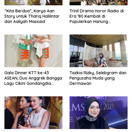
“Kita Berdua”, Karya Aan
­Trinil Drama Horor Radio di
Story untuk Thariq Halilintar
Era ’80 Kembali di
dan Aaliyah Massaid
Populerkan Hanung
Bramantyo Lewar Layar
Lebar
Gala Dinner KTT ke-43
Tazkia Rizky, Selebgram dan
ASEAN, Duo Anggrek Bangga
Pengusaha Muda yang
Lagu Cikini Gondangdia
Dermawan
Goyang