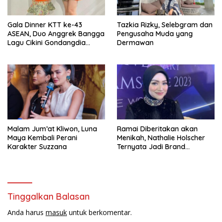
Gala Dinner KTT ke-43
Tazkia Rizky, Selebgram dan
ASEAN, Duo Anggrek Bangga
Pengusaha Muda yang
Lagu Cikini Gondangdia
Dermawan
Goyang
Malam Jum’at Kliwon, Luna
Ramai Diberitakan akan
Maya Kembali Perani
Menikah, Nathalie Holscher
Karakter Suzzana
Ternyata Jadi Brand
Ambasador Glamshine
Cosmetics
Tinggalkan Balasan
Anda harus
masuk
untuk berkomentar.