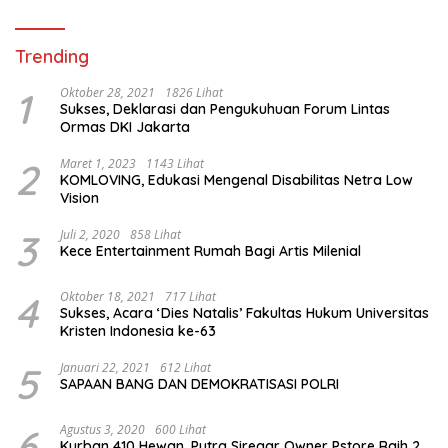
Trending
1
Oktober 28, 2021
1826 Lihat
Sukses, Deklarasi dan Pengukuhuan Forum Lintas
Ormas DKI Jakarta
2
Maret 1, 2023
1143 Lihat
KOMLOVING, Edukasi Mengenal Disabilitas Netra Low
Vision
3
Juli 2, 2020
858 Lihat
Kece Entertainment Rumah Bagi Artis Milenial
4
Oktober 18, 2021
717 Lihat
Sukses, Acara ‘Dies Natalis’ Fakultas Hukum Universitas
Kristen Indonesia ke-63
5
Januari 22, 2021
612 Lihat
SAPAAN BANG DAN DEMOKRATISASI POLRI
6
Agustus 3, 2020
600 Lihat
Kurban 410 Hewan, Putra Siregar Owner Pstore Raih 2