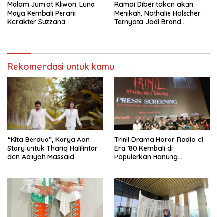
Malam Jum’at Kliwon, Luna
Ramai Diberitakan akan
Maya Kembali Perani
Menikah, Nathalie Holscher
Karakter Suzzana
Ternyata Jadi Brand
Ambasador Glamshine
Cosmetics
Rekomendasi untuk kamu
“Kita Berdua”, Karya Aan
­Trinil Drama Horor Radio di
Story untuk Thariq Halilintar
Era ’80 Kembali di
dan Aaliyah Massaid
Populerkan Hanung
Bramantyo Lewar Layar
Lebar