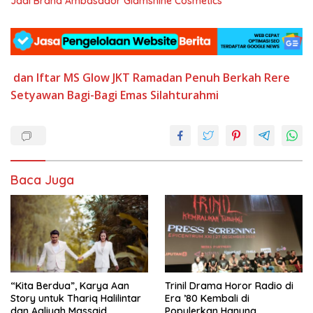
Jadi Brand Ambasador Glamshine Cosmetics
dan Iftar
MS Glow JKT
Ramadan Penuh Berkah
Rere
Setyawan Bagi-Bagi Emas
Silahturahmi
Baca Juga
“Kita Berdua”, Karya Aan
­Trinil Drama Horor Radio di
Story untuk Thariq Halilintar
Era ’80 Kembali di
dan Aaliyah Massaid
Populerkan Hanung