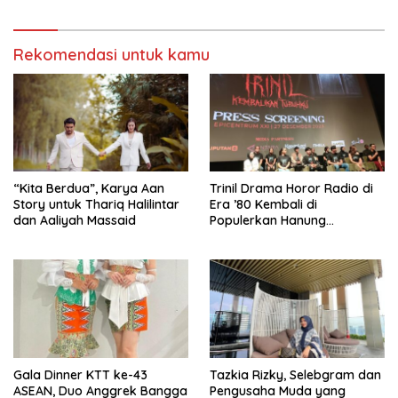
Cosmetics
Rekomendasi untuk kamu
“Kita Berdua”, Karya Aan
­Trinil Drama Horor Radio di
Story untuk Thariq Halilintar
Era ’80 Kembali di
dan Aaliyah Massaid
Populerkan Hanung
Bramantyo Lewar Layar
Lebar
Gala Dinner KTT ke-43
Tazkia Rizky, Selebgram dan
ASEAN, Duo Anggrek Bangga
Pengusaha Muda yang