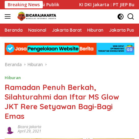
Langsung
Informasi Publik
Breaking News
KI DKI Jakarta : PT JIEP Buktikan Tra
ke
konten
Beranda
Nasional
Jakarta Barat
Hiburan
Jakarta Pusat
Beranda
Hiburan
Hiburan
Ramadan Penuh Berkah,
Silahturahmi dan Iftar MS Glow
JKT Rere Setyawan Bagi-Bagi
Emas
Bicara Jakarta
April 29, 2021