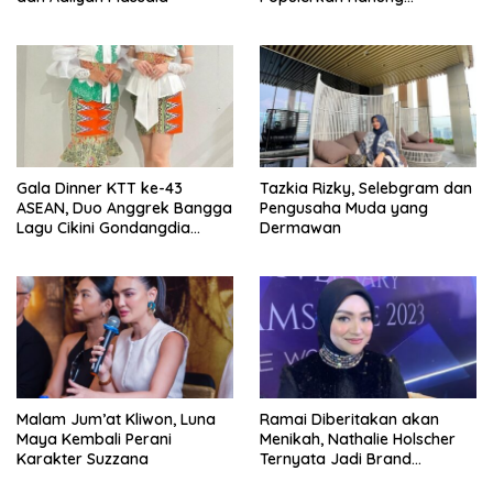
Bramantyo Lewar Layar
Lebar
Gala Dinner KTT ke-43
Tazkia Rizky, Selebgram dan
ASEAN, Duo Anggrek Bangga
Pengusaha Muda yang
Lagu Cikini Gondangdia
Dermawan
Goyang
Malam Jum’at Kliwon, Luna
Ramai Diberitakan akan
Maya Kembali Perani
Menikah, Nathalie Holscher
Karakter Suzzana
Ternyata Jadi Brand
Ambasador Glamshine