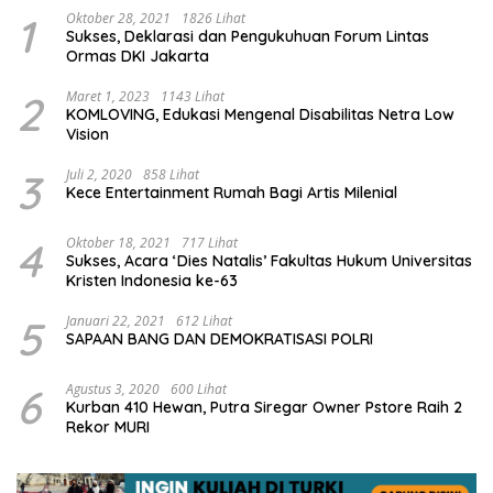
1
Oktober 28, 2021
1826 Lihat
Sukses, Deklarasi dan Pengukuhuan Forum Lintas
Ormas DKI Jakarta
2
Maret 1, 2023
1143 Lihat
KOMLOVING, Edukasi Mengenal Disabilitas Netra Low
Vision
3
Juli 2, 2020
858 Lihat
Kece Entertainment Rumah Bagi Artis Milenial
4
Oktober 18, 2021
717 Lihat
Sukses, Acara ‘Dies Natalis’ Fakultas Hukum Universitas
Kristen Indonesia ke-63
5
Januari 22, 2021
612 Lihat
SAPAAN BANG DAN DEMOKRATISASI POLRI
6
Agustus 3, 2020
600 Lihat
Kurban 410 Hewan, Putra Siregar Owner Pstore Raih 2
Rekor MURI