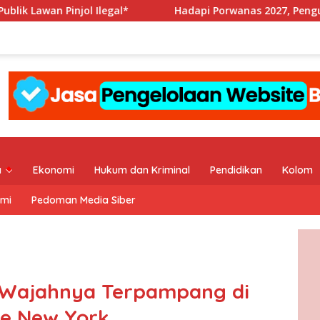
gal*
Hadapi Porwanas 2027, Pengurus PWI Jaya Beraudie
a
Ekonomi
Hukum dan Kriminal
Pendidikan
Kolom
ami
Pedoman Media Siber
 Wajahnya Terpampang di
re New York