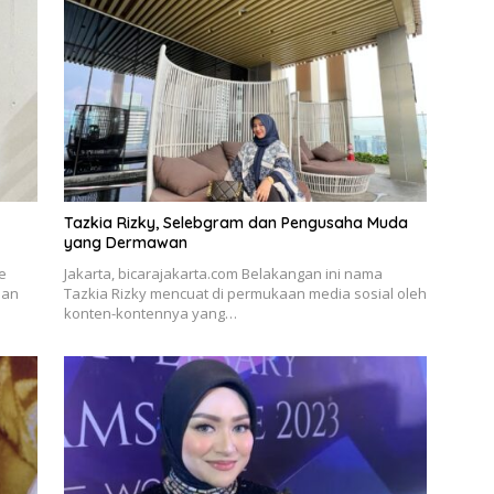
Tazkia Rizky, Selebgram dan Pengusaha Muda
yang Dermawan
e
Jakarta, bicarajakarta.com Belakangan ini nama
han
Tazkia Rizky mencuat di permukaan media sosial oleh
konten-kontennya yang…