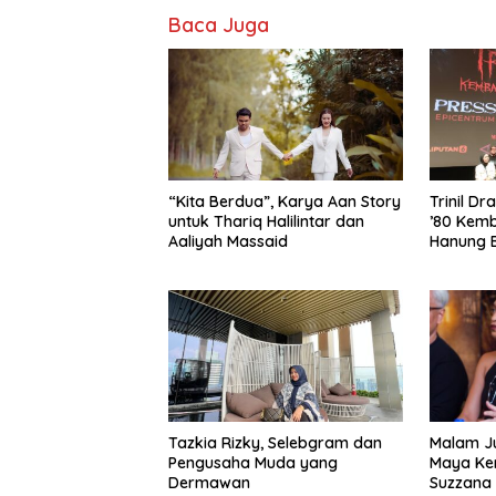
Baca Juga
“Kita Berdua”, Karya Aan Story
­Trinil D
untuk Thariq Halilintar dan
’80 Kemb
Aaliyah Massaid
Hanung 
Layar Le
Tazkia Rizky, Selebgram dan
Malam Ju
Pengusaha Muda yang
Maya Kem
Dermawan
Suzzana