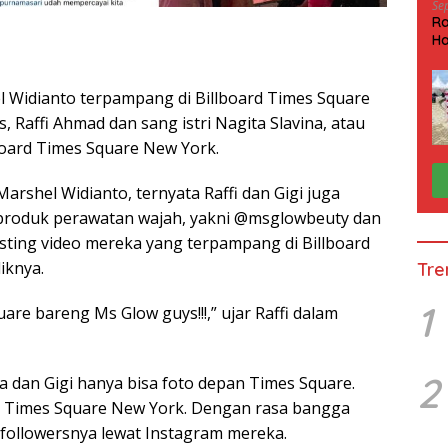
Se
Ra
Ha
HP
l Widianto terpampang di Billboard Times Square
s, Raffi Ahmad dan sang istri Nagita Slavina, atau
lboard Times Square New York.
rshel Widianto, ternyata Raffi dan Gigi juga
 produk perawatan wajah, yakni @msglowbeuty dan
ting video mereka yang terpampang di Billboard
iknya.
Tre
1
uare bareng Ms Glow guys!!!,” ujar Raffi dalam
2
a dan Gigi hanya bisa foto depan Times Square.
 Times Square New York. Dengan rasa bangga
followersnya lewat Instagram mereka.