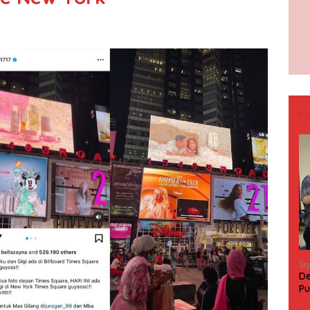
N
Se
De
Pu