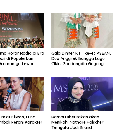
rama Horor Radio di Era
Gala Dinner KTT ke-43 ASEAN,
ali di Populerkan
Duo Anggrek Bangga Lagu
Bramantyo Lewar
Cikini Gondangdia Goyang
bar
m’at Kliwon, Luna
Ramai Diberitakan akan
bali Perani Karakter
Menikah, Nathalie Holscher
Ternyata Jadi Brand