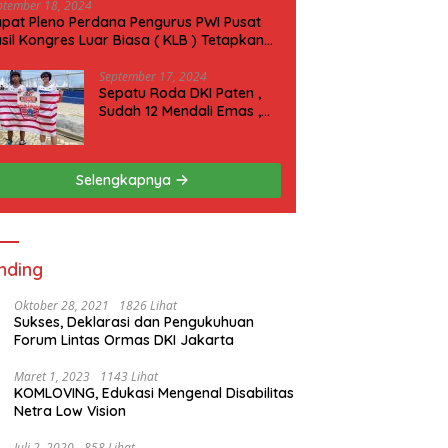
ptember 18, 2024
pat Pleno Perdana Pengurus PWI Pusat
sil Kongres Luar Biasa ( KLB ) Tetapkan
N 2025 di Riau
September 17, 2024
Sepatu Roda DKI Paten ,
Sudah 12 Mendali Emas ,
Kini Incar 1 Emas lagi Hari
ini
Selengkapnya
nding
Oktober 28, 2021
1826 Lihat
Sukses, Deklarasi dan Pengukuhuan
Forum Lintas Ormas DKI Jakarta
Maret 1, 2023
1143 Lihat
KOMLOVING, Edukasi Mengenal Disabilitas
Netra Low Vision
Juli 2, 2020
858 Lihat