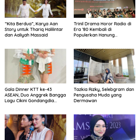
“Kita Berdua”, Karya Aan
­Trinil Drama Horor Radio di
Story untuk Thariq Halilintar
Era ’80 Kembali di
dan Aaliyah Massaid
Populerkan Hanung
Bramantyo Lewar Layar
Lebar
Gala Dinner KTT ke-43
Tazkia Rizky, Selebgram dan
ASEAN, Duo Anggrek Bangga
Pengusaha Muda yang
Lagu Cikini Gondangdia
Dermawan
Goyang