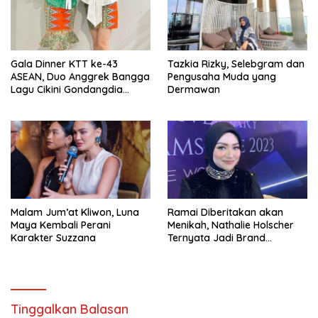
Gala Dinner KTT ke-43
Tazkia Rizky, Selebgram dan
ASEAN, Duo Anggrek Bangga
Pengusaha Muda yang
Lagu Cikini Gondangdia
Dermawan
Goyang
Malam Jum’at Kliwon, Luna
Ramai Diberitakan akan
Maya Kembali Perani
Menikah, Nathalie Holscher
Karakter Suzzana
Ternyata Jadi Brand
Ambasador Glamshine
Cosmetics
Tinggalkan Balasan