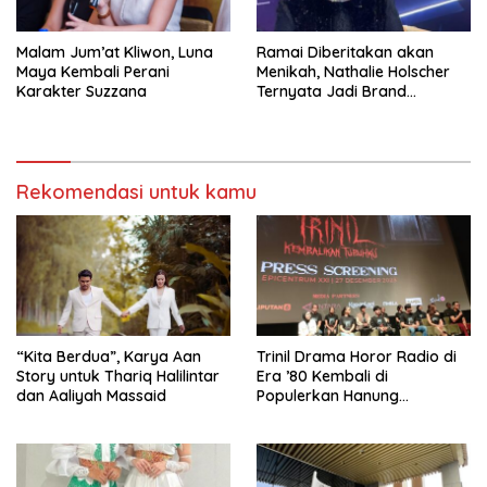
Malam Jum’at Kliwon, Luna
Ramai Diberitakan akan
Maya Kembali Perani
Menikah, Nathalie Holscher
Karakter Suzzana
Ternyata Jadi Brand
Ambasador Glamshine
Cosmetics
Rekomendasi untuk kamu
“Kita Berdua”, Karya Aan
­Trinil Drama Horor Radio di
Story untuk Thariq Halilintar
Era ’80 Kembali di
dan Aaliyah Massaid
Populerkan Hanung
Bramantyo Lewar Layar
Lebar