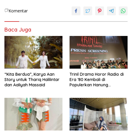
Komentar
Baca Juga
“Kita Berdua”, Karya Aan
­Trinil Drama Horor Radio di
Story untuk Thariq Halilintar
Era ’80 Kembali di
dan Aaliyah Massaid
Populerkan Hanung
Bramantyo Lewar Layar
Lebar