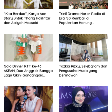
“Kita Berdua”, Karya Aan
­Trinil Drama Horor Radio di
Story untuk Thariq Halilintar
Era ’80 Kembali di
dan Aaliyah Massaid
Populerkan Hanung
Bramantyo Lewar Layar
Lebar
Gala Dinner KTT ke-43
Tazkia Rizky, Selebgram dan
ASEAN, Duo Anggrek Bangga
Pengusaha Muda yang
Lagu Cikini Gondangdia
Dermawan
Goyang