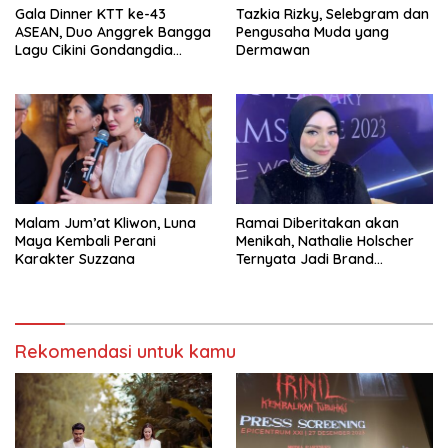
Gala Dinner KTT ke-43
Tazkia Rizky, Selebgram dan
ASEAN, Duo Anggrek Bangga
Pengusaha Muda yang
Lagu Cikini Gondangdia
Dermawan
Goyang
Malam Jum’at Kliwon, Luna
Ramai Diberitakan akan
Maya Kembali Perani
Menikah, Nathalie Holscher
Karakter Suzzana
Ternyata Jadi Brand
Ambasador Glamshine
Cosmetics
Rekomendasi untuk kamu