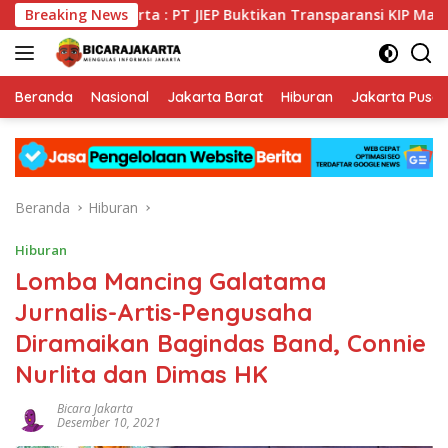
Langsung
I DKI Jakarta : PT JIEP Buktikan Transparansi KIP Mampu Perku
Breaking News
ke
konten
Beranda
Nasional
Jakarta Barat
Hiburan
Jakarta Pusat
Beranda
Hiburan
Hiburan
Lomba Mancing Galatama
Jurnalis-Artis-Pengusaha
Diramaikan Bagindas Band, Connie
Nurlita dan Dimas HK
Bicara Jakarta
Desember 10, 2021