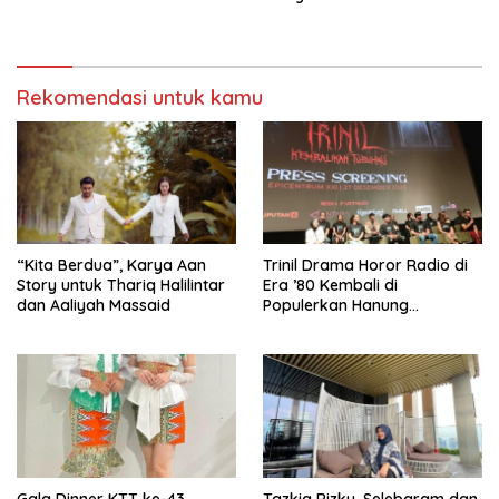
Ambasador Glamshine
Cosmetics
Rekomendasi untuk kamu
“Kita Berdua”, Karya Aan
­Trinil Drama Horor Radio di
Story untuk Thariq Halilintar
Era ’80 Kembali di
dan Aaliyah Massaid
Populerkan Hanung
Bramantyo Lewar Layar
Lebar