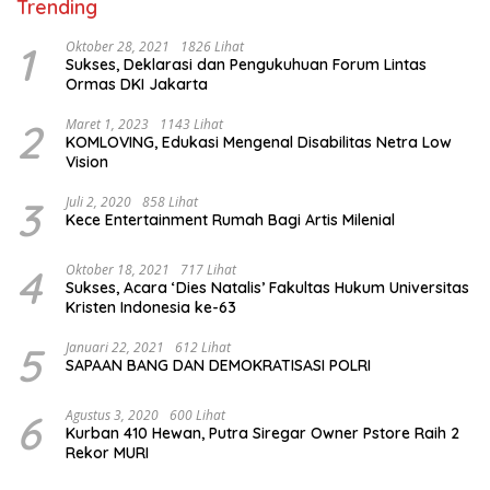
Trending
1
Oktober 28, 2021
1826 Lihat
Sukses, Deklarasi dan Pengukuhuan Forum Lintas
Ormas DKI Jakarta
2
Maret 1, 2023
1143 Lihat
KOMLOVING, Edukasi Mengenal Disabilitas Netra Low
Vision
3
Juli 2, 2020
858 Lihat
Kece Entertainment Rumah Bagi Artis Milenial
4
Oktober 18, 2021
717 Lihat
Sukses, Acara ‘Dies Natalis’ Fakultas Hukum Universitas
Kristen Indonesia ke-63
5
Januari 22, 2021
612 Lihat
SAPAAN BANG DAN DEMOKRATISASI POLRI
6
Agustus 3, 2020
600 Lihat
Kurban 410 Hewan, Putra Siregar Owner Pstore Raih 2
Rekor MURI