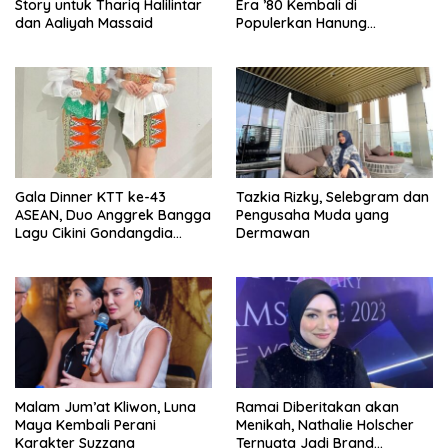
Story untuk Thariq Halilintar
Era ’80 Kembali di
dan Aaliyah Massaid
Populerkan Hanung
Bramantyo Lewar Layar
Lebar
Gala Dinner KTT ke-43
Tazkia Rizky, Selebgram dan
ASEAN, Duo Anggrek Bangga
Pengusaha Muda yang
Lagu Cikini Gondangdia
Dermawan
Goyang
Malam Jum’at Kliwon, Luna
Ramai Diberitakan akan
Maya Kembali Perani
Menikah, Nathalie Holscher
Karakter Suzzana
Ternyata Jadi Brand