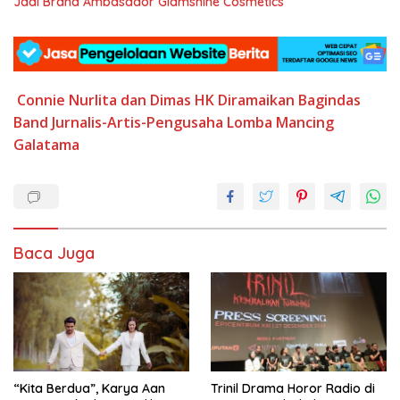
Jadi Brand Ambasador Glamshine Cosmetics
Connie Nurlita
dan Dimas HK
Diramaikan Bagindas
Band
Jurnalis-Artis-Pengusaha
Lomba
Mancing
Galatama
Baca Juga
“Kita Berdua”, Karya Aan
­Trinil Drama Horor Radio di