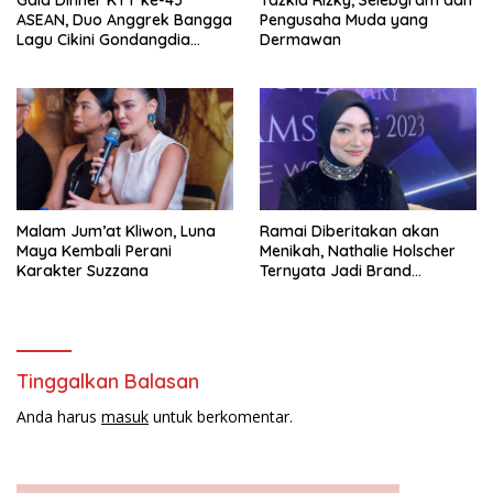
Gala Dinner KTT ke-43
Tazkia Rizky, Selebgram dan
ASEAN, Duo Anggrek Bangga
Pengusaha Muda yang
Lagu Cikini Gondangdia
Dermawan
Goyang
Malam Jum’at Kliwon, Luna
Ramai Diberitakan akan
Maya Kembali Perani
Menikah, Nathalie Holscher
Karakter Suzzana
Ternyata Jadi Brand
Ambasador Glamshine
Cosmetics
Tinggalkan Balasan
Anda harus
masuk
untuk berkomentar.