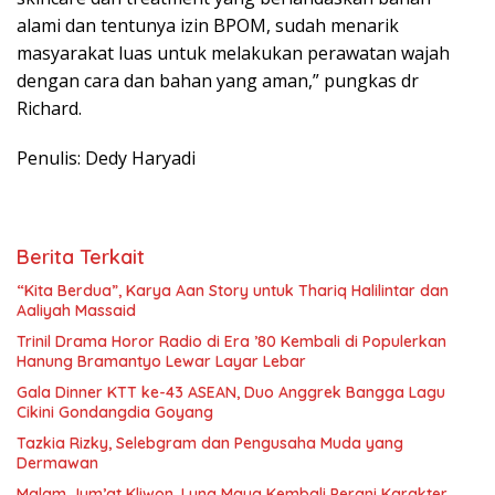
alami dan tentunya izin BPOM, sudah menarik
masyarakat luas untuk melakukan perawatan wajah
dengan cara dan bahan yang aman,” pungkas dr
Richard.
Penulis: Dedy Haryadi
Berita Terkait
“Kita Berdua”, Karya Aan Story untuk Thariq Halilintar dan
Aaliyah Massaid
­Trinil Drama Horor Radio di Era ’80 Kembali di Populerkan
Hanung Bramantyo Lewar Layar Lebar
Gala Dinner KTT ke-43 ASEAN, Duo Anggrek Bangga Lagu
Cikini Gondangdia Goyang
Tazkia Rizky, Selebgram dan Pengusaha Muda yang
Dermawan
Malam Jum’at Kliwon, Luna Maya Kembali Perani Karakter