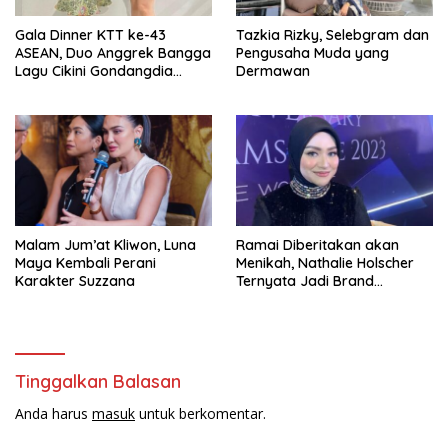
Gala Dinner KTT ke-43
Tazkia Rizky, Selebgram dan
ASEAN, Duo Anggrek Bangga
Pengusaha Muda yang
Lagu Cikini Gondangdia
Dermawan
Goyang
Malam Jum’at Kliwon, Luna
Ramai Diberitakan akan
Maya Kembali Perani
Menikah, Nathalie Holscher
Karakter Suzzana
Ternyata Jadi Brand
Ambasador Glamshine
Cosmetics
Tinggalkan Balasan
Anda harus
masuk
untuk berkomentar.