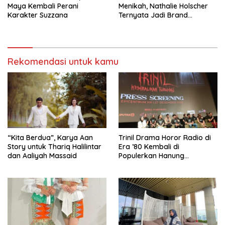
Maya Kembali Perani
Menikah, Nathalie Holscher
Karakter Suzzana
Ternyata Jadi Brand
Ambasador Glamshine
Cosmetics
Rekomendasi untuk kamu
“Kita Berdua”, Karya Aan
­Trinil Drama Horor Radio di
Story untuk Thariq Halilintar
Era ’80 Kembali di
dan Aaliyah Massaid
Populerkan Hanung
Bramantyo Lewar Layar
Lebar