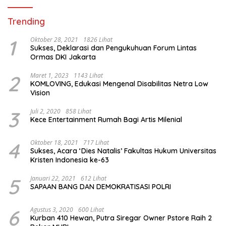
Trending
1
Oktober 28, 2021
1826 Lihat
Sukses, Deklarasi dan Pengukuhuan Forum Lintas
Ormas DKI Jakarta
2
Maret 1, 2023
1143 Lihat
KOMLOVING, Edukasi Mengenal Disabilitas Netra Low
Vision
3
Juli 2, 2020
858 Lihat
Kece Entertainment Rumah Bagi Artis Milenial
4
Oktober 18, 2021
717 Lihat
Sukses, Acara ‘Dies Natalis’ Fakultas Hukum Universitas
Kristen Indonesia ke-63
5
Januari 22, 2021
612 Lihat
SAPAAN BANG DAN DEMOKRATISASI POLRI
6
Agustus 3, 2020
600 Lihat
Kurban 410 Hewan, Putra Siregar Owner Pstore Raih 2