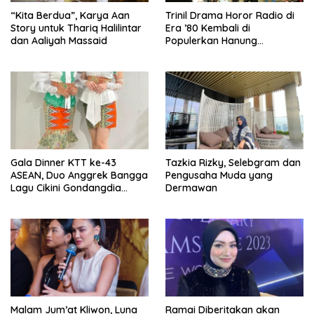
“Kita Berdua”, Karya Aan
­Trinil Drama Horor Radio di
Story untuk Thariq Halilintar
Era ’80 Kembali di
dan Aaliyah Massaid
Populerkan Hanung
Bramantyo Lewar Layar
Lebar
Gala Dinner KTT ke-43
Tazkia Rizky, Selebgram dan
ASEAN, Duo Anggrek Bangga
Pengusaha Muda yang
Lagu Cikini Gondangdia
Dermawan
Goyang
Malam Jum’at Kliwon, Luna
Ramai Diberitakan akan