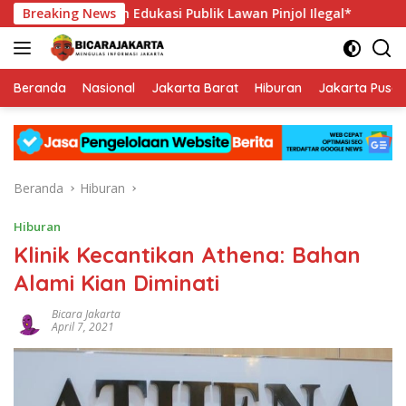
Langsung
depan Edukasi Publik Lawan Pinjol Ilegal*
Breaking News
Hadapi Porwan
ke
konten
Beranda
Nasional
Jakarta Barat
Hiburan
Jakarta Pusat
Beranda
Hiburan
Hiburan
Klinik Kecantikan Athena: Bahan
Alami Kian Diminati
Bicara Jakarta
April 7, 2021