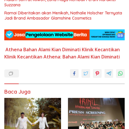
Suzzana
Ramai Diberitakan akan Menikah, Nathalie Holscher Ternyata
Jadi Brand Ambasador Glamshine Cosmetics
Athena
Bahan Alami
Kian Diminati
Klinik Kecantikan
Klinik Kecantikan Athena: Bahan Alami Kian Diminati
Baca Juga