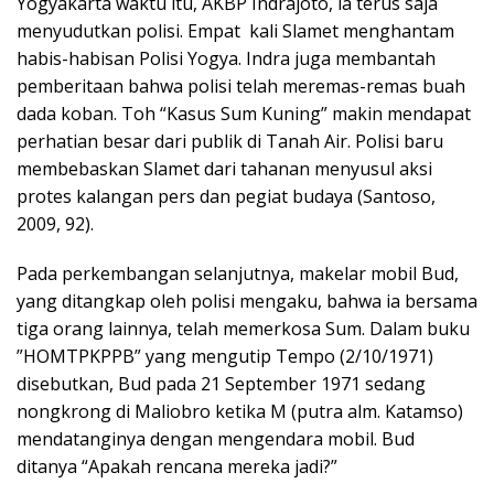
Yogyakarta waktu itu, AKBP Indrajoto, ia terus saja
menyudutkan polisi. Empat kali Slamet menghantam
habis-habisan Polisi Yogya. Indra juga membantah
pemberitaan bahwa polisi telah meremas-remas buah
dada koban. Toh “Kasus Sum Kuning” makin mendapat
perhatian besar dari publik di Tanah Air. Polisi baru
membebaskan Slamet dari tahanan menyusul aksi
protes kalangan pers dan pegiat budaya (Santoso,
2009, 92).
Pada perkembangan selanjutnya, makelar mobil Bud,
yang ditangkap oleh polisi mengaku, bahwa ia bersama
tiga orang lainnya, telah memerkosa Sum. Dalam buku
”HOMTPKPPB” yang mengutip Tempo (2/10/1971)
disebutkan, Bud pada 21 September 1971 sedang
nongkrong di Maliobro ketika M (putra alm. Katamso)
mendatanginya dengan mengendara mobil. Bud
ditanya “Apakah rencana mereka jadi?”