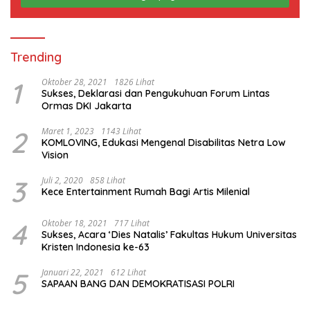
Trending
1
Oktober 28, 2021
1826 Lihat
Sukses, Deklarasi dan Pengukuhuan Forum Lintas
Ormas DKI Jakarta
2
Maret 1, 2023
1143 Lihat
KOMLOVING, Edukasi Mengenal Disabilitas Netra Low
Vision
3
Juli 2, 2020
858 Lihat
Kece Entertainment Rumah Bagi Artis Milenial
4
Oktober 18, 2021
717 Lihat
Sukses, Acara ‘Dies Natalis’ Fakultas Hukum Universitas
Kristen Indonesia ke-63
5
Januari 22, 2021
612 Lihat
SAPAAN BANG DAN DEMOKRATISASI POLRI