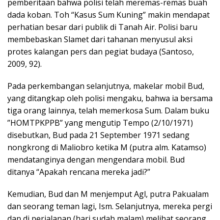
pemberitaan bahwa polisi telah meremas-remas buah
dada koban. Toh “Kasus Sum Kuning” makin mendapat
perhatian besar dari publik di Tanah Air. Polisi baru
membebaskan Slamet dari tahanan menyusul aksi
protes kalangan pers dan pegiat budaya (Santoso,
2009, 92).
Pada perkembangan selanjutnya, makelar mobil Bud,
yang ditangkap oleh polisi mengaku, bahwa ia bersama
tiga orang lainnya, telah memerkosa Sum. Dalam buku
”HOMTPKPPB” yang mengutip Tempo (2/10/1971)
disebutkan, Bud pada 21 September 1971 sedang
nongkrong di Maliobro ketika M (putra alm. Katamso)
mendatanginya dengan mengendara mobil. Bud
ditanya “Apakah rencana mereka jadi?”
Kemudian, Bud dan M menjemput Agl, putra Pakualam
dan seorang teman lagi, Ism. Selanjutnya, mereka pergi
dan di perjalanan (hari sudah malam) melihat seorang