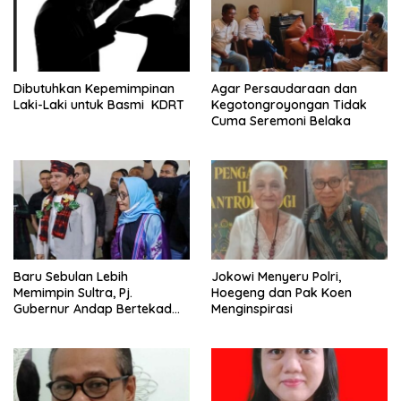
Dibutuhkan Kepemimpinan
Agar Persaudaraan dan
Laki-Laki untuk Basmi KDRT
Kegotongroyongan Tidak
Cuma Seremoni Belaka
Baru Sebulan Lebih
Jokowi Menyeru Polri,
Memimpin Sultra, Pj.
Hoegeng dan Pak Koen
Gubernur Andap Bertekad
Menginspirasi
Maknai “Mia Ogena
Bhawangi Yi Sulawesi
Tenggara