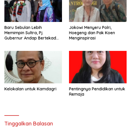
Baru Sebulan Lebih
Jokowi Menyeru Polri,
Memimpin Sultra, Pj.
Hoegeng dan Pak Koen
Gubernur Andap Bertekad
Menginspirasi
Maknai “Mia Ogena
Bhawangi Yi Sulawesi
Tenggara
Kelokalan untuk Kamdagri
Pentingnya Pendidikan untuk
Remaja
Tinggalkan Balasan