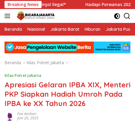
Langsung
 Pinjol Ilegal*
Breaking News
Hadapi Porwanas 2027, Pengurus PWI Ja
ke
konten
Beranda
Nasional
Jakarta Barat
Hiburan
Jakarta Pusat
Beranda
Kilas Potret Jakarta
Kilas Potret Jakarta
Apresiasi Gelaran IPBA XIX, Menteri
PKP Siapkan Hadiah Umroh Pada
IPBA ke XX Tahun 2026
Fan Anshari
Juni 26, 2025