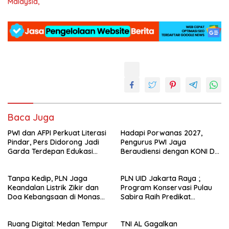
Malaysia,
Baca Juga
PWI dan AFPI Perkuat Literasi
Hadapi Porwanas 2027,
Pindar, Pers Didorong Jadi
Pengurus PWI Jaya
Garda Terdepan Edukasi
Beraudiensi dengan KONI DKI
Publik Lawan Pinjol Ilegal*
Jakarta
Tanpa Kedip, PLN Jaga
PLN UID Jakarta Raya ;
Keandalan Listrik Zikir dan
Program Konservasi Pulau
Doa Kebangsaan di Monas
Sabira Raih Predikat
Berjalan Sukses
Platinum di Indonesia Green
Awards 2026
Ruang Digital: Medan Tempur
TNI AL Gagalkan