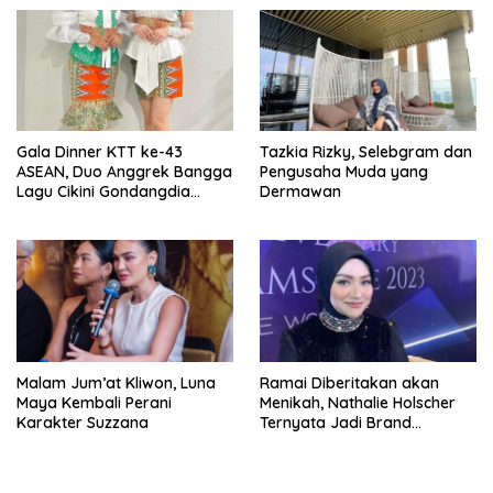
Lebar
Gala Dinner KTT ke-43
Tazkia Rizky, Selebgram dan
ASEAN, Duo Anggrek Bangga
Pengusaha Muda yang
Lagu Cikini Gondangdia
Dermawan
Goyang
Malam Jum’at Kliwon, Luna
Ramai Diberitakan akan
Maya Kembali Perani
Menikah, Nathalie Holscher
Karakter Suzzana
Ternyata Jadi Brand
Ambasador Glamshine
Cosmetics