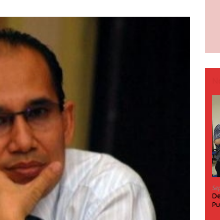
N
Se
De
Pu