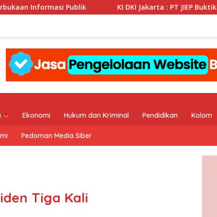
i Publik
KI DKI Jakarta : PT JIEP Buktikan Transparans
a
Ekonomi
Hukum dan Kriminal
Pendidikan
Kolom
ami
Pedoman Media Siber
den Tiga Kali