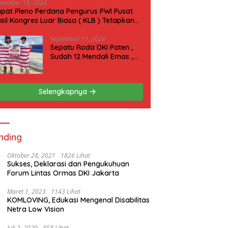
ptember 18, 2024
pat Pleno Perdana Pengurus PWI Pusat
sil Kongres Luar Biasa ( KLB ) Tetapkan
N 2025 di Riau
September 17, 2024
Sepatu Roda DKI Paten ,
Sudah 12 Mendali Emas ,
Kini Incar 1 Emas lagi Hari
ini
Selengkapnya
nding
Oktober 28, 2021
1826 Lihat
Sukses, Deklarasi dan Pengukuhuan
Forum Lintas Ormas DKI Jakarta
Maret 1, 2023
1143 Lihat
KOMLOVING, Edukasi Mengenal Disabilitas
Netra Low Vision
Juli 2, 2020
858 Lihat