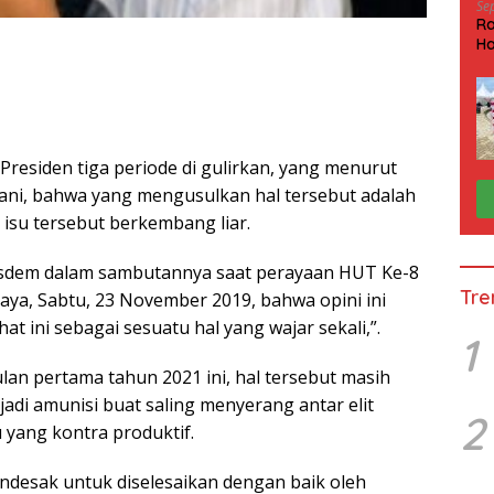
Se
Ra
Ha
HP
 Presiden tiga periode di gulirkan, yang menurut
sani, bahwa yang mengusulkan hal tersebut adalah
isu tersebut berkembang liar.
sdem dalam sambutannya saat perayaan HUT Ke-8
Tre
baya, Sabtu, 23 November 2019, bahwa opini ini
at ini sebagai sesuatu hal yang wajar sekali,”.
1
lan pertama tahun 2021 ini, hal tersebut masih
di amunisi buat saling menyerang antar elit
2
u yang kontra produktif.
ndesak untuk diselesaikan dengan baik oleh