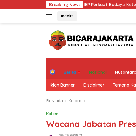
Langsung
KI Jakarta Dorong PT JIEP Perkuat Budaya Keterbukaan Informas
Breaking News
ke
konten
Indeks
H
Berita
Nasional
Nusantar
o
m
Iklan Banner
Disclaimer
Tentang K
e
Beranda
Kolom
Kolom
Wacana Jabatan Presi
Bicara Jakarta