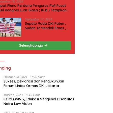
ptember 18, 2024
pat Pleno Perdana Pengurus PWI Pusat
sil Kongres Luar Biasa ( KLB ) Tetapkan
N 2025 di Riau
September 17, 2024
Sepatu Roda DKI Paten ,
Sudah 12 Mendali Emas ,
Kini Incar 1 Emas lagi Hari
ini
Selengkapnya
nding
Oktober 28, 2021
1826 Lihat
Sukses, Deklarasi dan Pengukuhuan
Forum Lintas Ormas DKI Jakarta
Maret 1, 2023
1143 Lihat
KOMLOVING, Edukasi Mengenal Disabilitas
Netra Low Vision
Juli 2, 2020
858 Lihat