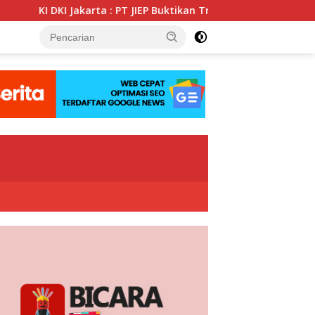
a : PT JIEP Buktikan Transparansi KIP Mampu Perkuat Tata Kelol