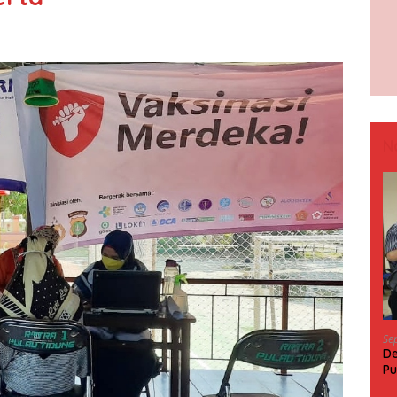
N
Se
De
Pu