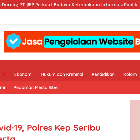
uat Budaya Keterbukaan Informasi Publik
KI DKI Jakart
a
Ekonomi
Hukum dan Kriminal
Pendidikan
Kolom
ami
Pedoman Media Siber
id-19, Polres Kep Seribu
erta