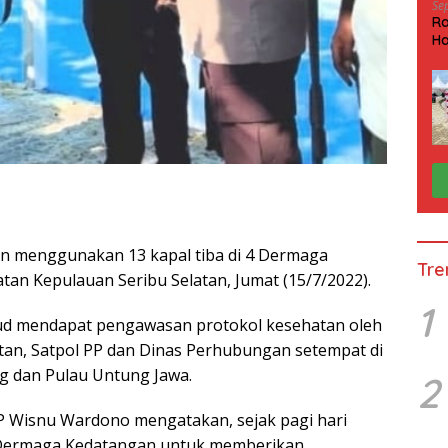
Se
Ra
Ha
HP
 menggunakan 13 kapal tiba di 4 Dermaga
Tre
n Kepulauan Seribu Selatan, Jumat (15/7/2022).
1
d mendapat pengawasan protokol kesehatan oleh
tan, Satpol PP dan Dinas Perhubungan setempat di
ng dan Pulau Untung Jawa.
2
P Wisnu Wardono mengatakan, sejak pagi hari
 Dermaga Kedatangan untuk memberikan