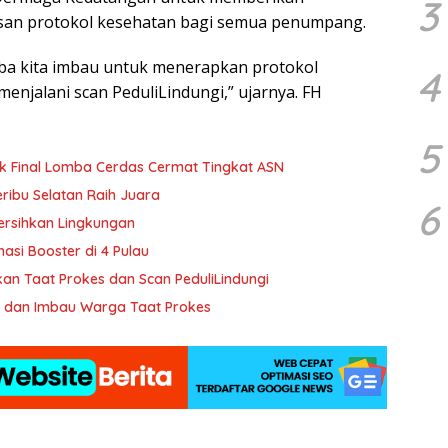
3
an protokol kesehatan bagi semua penumpang.
ba kita imbau untuk menerapkan protokol
4
enjalani scan PeduliLindungi,” ujarnya. FH
5
ak Final Lomba Cerdas Cermat Tingkat ASN
ribu Selatan Raih Juara
6
Bersihkan Lingkungan
nasi Booster di 4 Pulau
kan Taat Prokes dan Scan PeduliLindungi
an dan Imbau Warga Taat Prokes