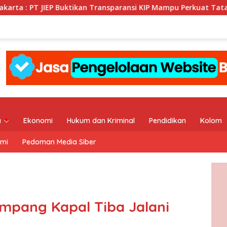
ikan Transparansi KIP Mampu Perkuat Tata Kelola Perusahaan
a
Ekonomi
Hukum dan Kriminal
Pendidikan
Kolom
ami
Pedoman Media Siber
umpang Kapal Tiba Jalani