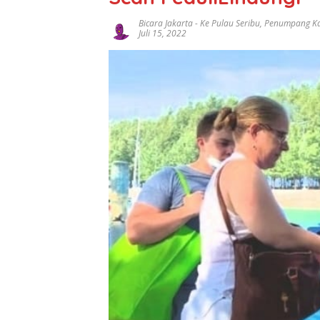
Bicara Jakarta
-
Ke Pulau Seribu
,
Penumpang Kap
Juli 15, 2022