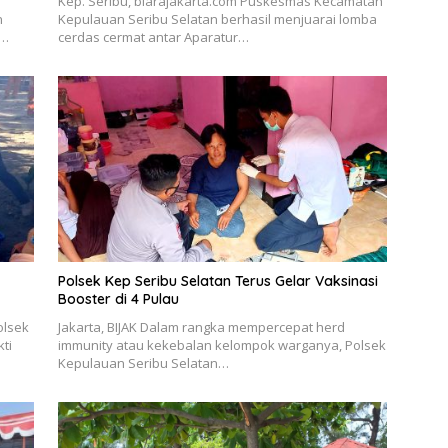
Kep. Seribu, biarajakarta.com Puskesmas Kecamatan
n
Kepulauan Seribu Selatan berhasil menjuarai lomba
k…
cerdas cermat antar Aparatur…
Polsek Kep Seribu Selatan Terus Gelar Vaksinasi
Booster di 4 Pulau
olsek
Jakarta, BIJAK Dalam rangka mempercepat herd
ti
immunity atau kekebalan kelompok warganya, Polsek
Kepulauan Seribu Selatan…