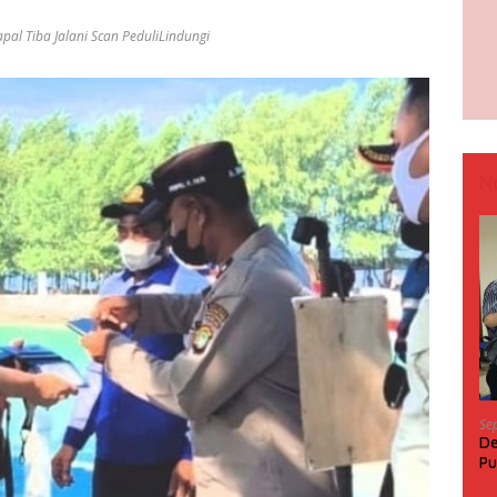
al Tiba Jalani Scan PeduliLindungi
N
Se
De
Pu