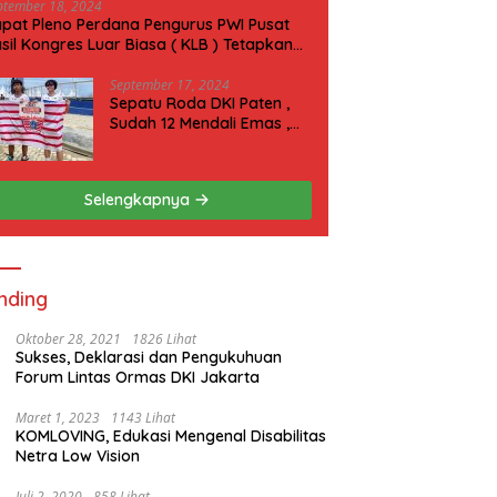
ptember 18, 2024
pat Pleno Perdana Pengurus PWI Pusat
sil Kongres Luar Biasa ( KLB ) Tetapkan
N 2025 di Riau
September 17, 2024
Sepatu Roda DKI Paten ,
Sudah 12 Mendali Emas ,
Kini Incar 1 Emas lagi Hari
ini
Selengkapnya
nding
Oktober 28, 2021
1826 Lihat
Sukses, Deklarasi dan Pengukuhuan
Forum Lintas Ormas DKI Jakarta
Maret 1, 2023
1143 Lihat
KOMLOVING, Edukasi Mengenal Disabilitas
Netra Low Vision
Juli 2, 2020
858 Lihat