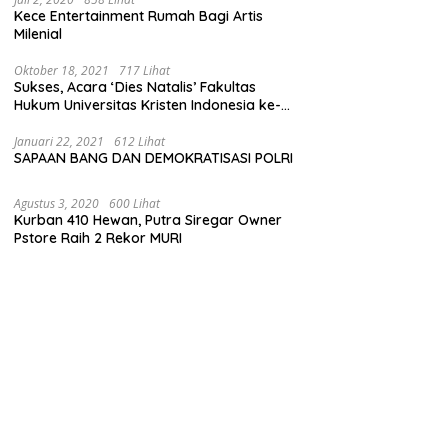
Kece Entertainment Rumah Bagi Artis
Milenial
Oktober 18, 2021
717 Lihat
Sukses, Acara ‘Dies Natalis’ Fakultas
Hukum Universitas Kristen Indonesia ke-
63
Januari 22, 2021
612 Lihat
SAPAAN BANG DAN DEMOKRATISASI POLRI
Agustus 3, 2020
600 Lihat
Kurban 410 Hewan, Putra Siregar Owner
Pstore Raih 2 Rekor MURI