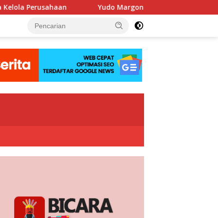
Yudo Margono Pimpin Ziarah HUT Ke-40 PPAL di Kalibata