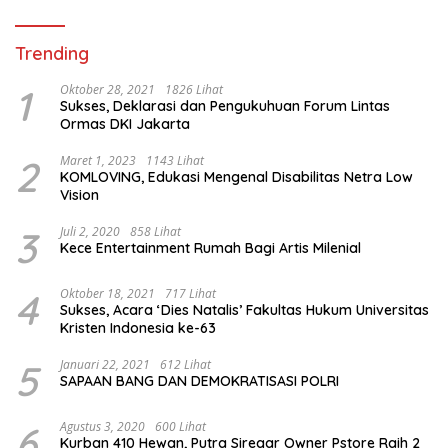
Trending
1
Oktober 28, 2021
1826 Lihat
Sukses, Deklarasi dan Pengukuhuan Forum Lintas
Ormas DKI Jakarta
2
Maret 1, 2023
1143 Lihat
KOMLOVING, Edukasi Mengenal Disabilitas Netra Low
Vision
3
Juli 2, 2020
858 Lihat
Kece Entertainment Rumah Bagi Artis Milenial
4
Oktober 18, 2021
717 Lihat
Sukses, Acara ‘Dies Natalis’ Fakultas Hukum Universitas
Kristen Indonesia ke-63
5
Januari 22, 2021
612 Lihat
SAPAAN BANG DAN DEMOKRATISASI POLRI
6
Agustus 3, 2020
600 Lihat
Kurban 410 Hewan, Putra Siregar Owner Pstore Raih 2