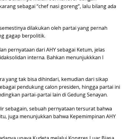
arang sebagai “chef nasi goreng”, lalu bilang ada
k semestinya dilakukan oleh partai yang pernah
ang gagap berpolitik.
an pernyataan dari AHY sebagai Ketum, jelas
tidaksolidan interna. Bahkan menunjukkkan l
 yang tak bisa dihindari, kemudian dari sikap
ebagai pendukung calon presiden, hingga partai ini
dingkan partai-partai lain di Gedung Senayan.
lir sebagain, sebuah pernyataan tersurat bahwa
ain itu, juga menunjukkan bahwa Kepemimpinan AHY
 adanya upaya Kudeta melalui Kongres Luar Biasa