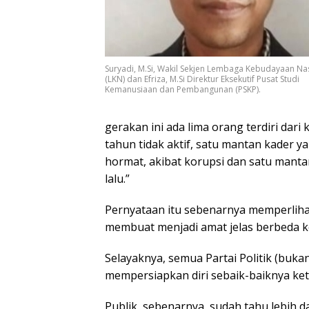
Suryadi, M.Si, Wakil Sekjen Lembaga Kebudayaan Na
(LKN) dan Efriza, M.Si Direktur Eksekutif Pusat Studi
Kemanusiaan dan Pembangunan (PSKP).
gerakan ini ada lima orang terdiri dari
tahun tidak aktif, satu mantan kader y
hormat, akibat korupsi dan satu mantan
lalu.”
Pernyataan itu sebenarnya memperliha
membuat menjadi amat jelas berbeda ke
Selayaknya, semua Partai Politik (buka
mempersiapkan diri sebaik-baiknya keti
Publik, sebenarnya, sudah tahu lebih d