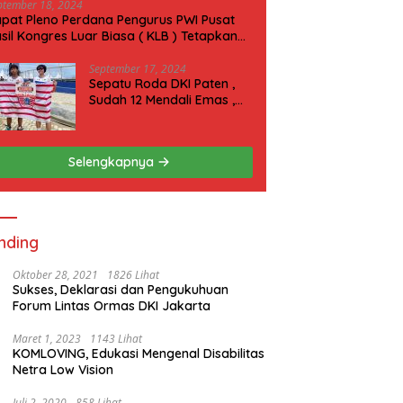
ptember 18, 2024
pat Pleno Perdana Pengurus PWI Pusat
sil Kongres Luar Biasa ( KLB ) Tetapkan
N 2025 di Riau
September 17, 2024
Sepatu Roda DKI Paten ,
Sudah 12 Mendali Emas ,
Kini Incar 1 Emas lagi Hari
ini
Selengkapnya
nding
Oktober 28, 2021
1826 Lihat
Sukses, Deklarasi dan Pengukuhuan
Forum Lintas Ormas DKI Jakarta
Maret 1, 2023
1143 Lihat
KOMLOVING, Edukasi Mengenal Disabilitas
Netra Low Vision
Juli 2, 2020
858 Lihat