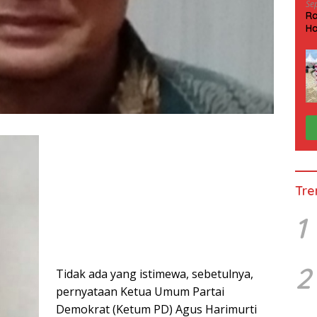
Se
Ra
Ha
HP
Tre
1
2
Tidak ada yang istimewa, sebetulnya,
pernyataan Ketua Umum Partai
Demokrat (Ketum PD) Agus Harimurti