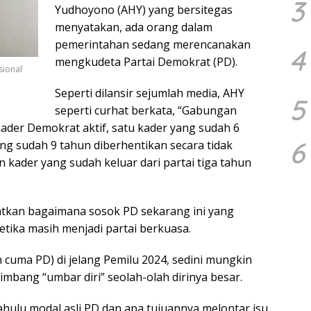
3
Yudhoyono (AHY) yang bersitegas
menyatakan, ada orang dalam
pemerintahan sedang merencanakan
4
mengkudeta Partai Demokrat (PD).
sional
Seperti dilansir sejumlah media, AHY
5
seperti curhat berkata, “Gabungan
 kader Demokrat aktif, satu kader yang sudah 6
6
ang sudah 9 tahun diberhentikan secara tidak
 kader yang sudah keluar dari partai tiga tahun
tkan bagaimana sosok PD sekarang ini yang
tika masih menjadi partai berkuasa.
n cuma PD) di jelang Pemilu 2024, sedini mungkin
mbang “umbar diri” seolah-olah dirinya besar.
ahulu modal asli PD dan apa tujuannya melontar isu