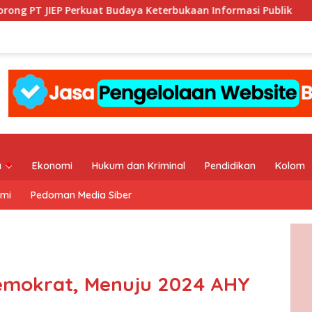
kuat Budaya Keterbukaan Informasi Publik
KI DKI Jakar
a
Ekonomi
Hukum dan Kriminal
Pendidikan
Kolom
ami
Pedoman Media Siber
emokrat, Menuju 2024 AHY