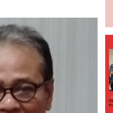
N
Se
De
Pu