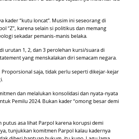
a kader “kutu loncat”. Musim ini seseorang di
ol “Z”, karena selain si politikus dan memang
deologi sekadar pemanis-manis belaka.
di urutan 1, 2, dan 3 perolehan kursi/suara di
tatement yang menskalakan diri semacam negara.
Proporsional saja, tidak perlu seperti dikejar-kejar
i.
mitmen dan melalukan konsolidasi dan nyata-nyata
untuk Pemilu 2024. Bukan kader “omong besar demi
 putus asa lihat Parpol karena korupsi demi
nya, tunjukkan komitmen Parpol kalau kadernya
dak diberi bantuan hukum, itu kuno. Lagu lama.