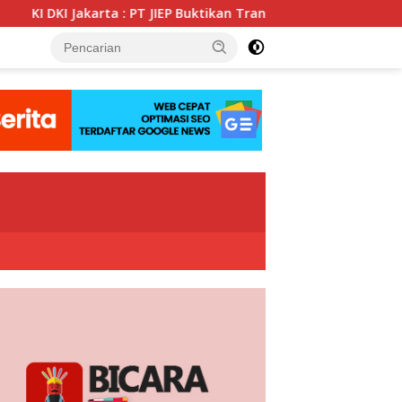
ta : PT JIEP Buktikan Transparansi KIP Mampu Perkuat Tata Kelo