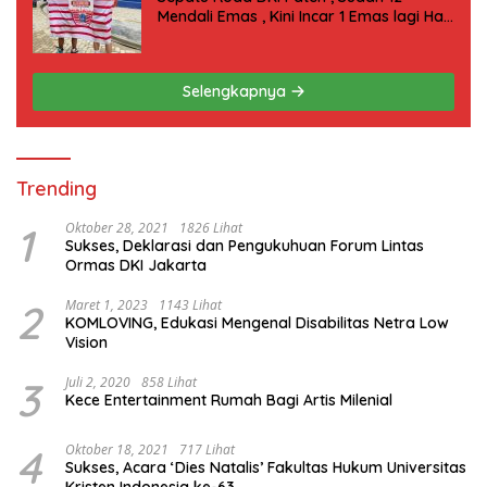
Mendali Emas , Kini Incar 1 Emas lagi Hari
ini
Selengkapnya
Trending
1
Oktober 28, 2021
1826 Lihat
Sukses, Deklarasi dan Pengukuhuan Forum Lintas
Ormas DKI Jakarta
2
Maret 1, 2023
1143 Lihat
KOMLOVING, Edukasi Mengenal Disabilitas Netra Low
Vision
3
Juli 2, 2020
858 Lihat
Kece Entertainment Rumah Bagi Artis Milenial
4
Oktober 18, 2021
717 Lihat
Sukses, Acara ‘Dies Natalis’ Fakultas Hukum Universitas