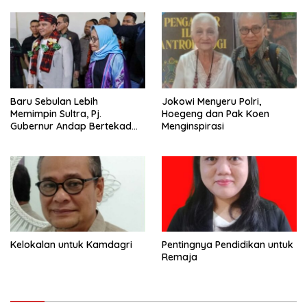
Baru Sebulan Lebih
Jokowi Menyeru Polri,
Memimpin Sultra, Pj.
Hoegeng dan Pak Koen
Gubernur Andap Bertekad
Menginspirasi
Maknai “Mia Ogena
Bhawangi Yi Sulawesi
Tenggara
Kelokalan untuk Kamdagri
Pentingnya Pendidikan untuk
Remaja