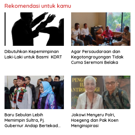
Rekomendasi untuk kamu
Dibutuhkan Kepemimpinan
Agar Persaudaraan dan
Laki-Laki untuk Basmi KDRT
Kegotongroyongan Tidak
Cuma Seremoni Belaka
Baru Sebulan Lebih
Jokowi Menyeru Polri,
Memimpin Sultra, Pj.
Hoegeng dan Pak Koen
Gubernur Andap Bertekad
Menginspirasi
Maknai “Mia Ogena