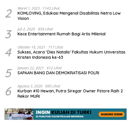
2
Maret 1, 2023
1143 Lihat
KOMLOVING, Edukasi Mengenal Disabilitas Netra Low
Vision
3
Juli 2, 2020
858 Lihat
Kece Entertainment Rumah Bagi Artis Milenial
4
Oktober 18, 2021
717 Lihat
Sukses, Acara ‘Dies Natalis’ Fakultas Hukum Universitas
Kristen Indonesia ke-63
5
Januari 22, 2021
612 Lihat
SAPAAN BANG DAN DEMOKRATISASI POLRI
6
Agustus 3, 2020
600 Lihat
Kurban 410 Hewan, Putra Siregar Owner Pstore Raih 2
Rekor MURI