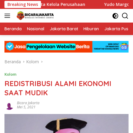
Langsung
rkuat Tata Kelola Perusahaan
Breaking News
Yudo Margono Pimpin Ziar
ke
konten
Beranda
Nasional
Jakarta Barat
Hiburan
Jakarta Pusat
Beranda
Kolom
Kolom
REDISTRIBUSI ALAMI EKONOMI
SAAT MUDIK
Bicara Jakarta
Mei 5, 2021