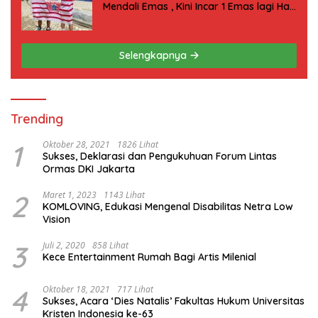
Mendali Emas , Kini Incar 1 Emas lagi Hari
ini
Selengkapnya
Trending
1
Oktober 28, 2021
1826 Lihat
Sukses, Deklarasi dan Pengukuhuan Forum Lintas
Ormas DKI Jakarta
2
Maret 1, 2023
1143 Lihat
KOMLOVING, Edukasi Mengenal Disabilitas Netra Low
Vision
3
Juli 2, 2020
858 Lihat
Kece Entertainment Rumah Bagi Artis Milenial
4
Oktober 18, 2021
717 Lihat
Sukses, Acara ‘Dies Natalis’ Fakultas Hukum Universitas
Kristen Indonesia ke-63