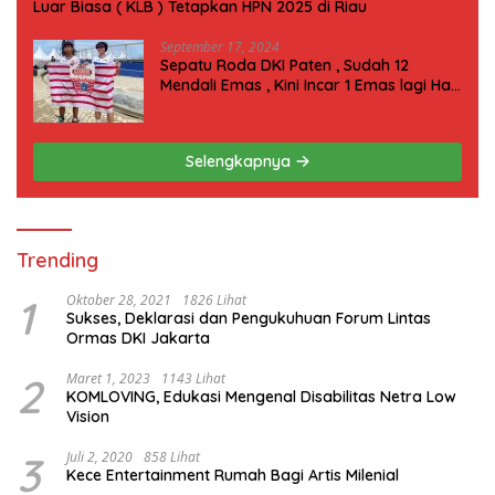
Luar Biasa ( KLB ) Tetapkan HPN 2025 di Riau
September 17, 2024
Sepatu Roda DKI Paten , Sudah 12
Mendali Emas , Kini Incar 1 Emas lagi Hari
ini
Selengkapnya
Trending
1
Oktober 28, 2021
1826 Lihat
Sukses, Deklarasi dan Pengukuhuan Forum Lintas
Ormas DKI Jakarta
2
Maret 1, 2023
1143 Lihat
KOMLOVING, Edukasi Mengenal Disabilitas Netra Low
Vision
3
Juli 2, 2020
858 Lihat
Kece Entertainment Rumah Bagi Artis Milenial