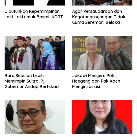
Dibutuhkan Kepemimpinan
Agar Persaudaraan dan
Laki-Laki untuk Basmi KDRT
Kegotongroyongan Tidak
Cuma Seremoni Belaka
Baru Sebulan Lebih
Jokowi Menyeru Polri,
Memimpin Sultra, Pj.
Hoegeng dan Pak Koen
Gubernur Andap Bertekad
Menginspirasi
Maknai “Mia Ogena
Bhawangi Yi Sulawesi
Tenggara