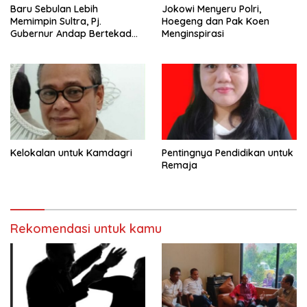
Baru Sebulan Lebih
Jokowi Menyeru Polri,
Memimpin Sultra, Pj.
Hoegeng dan Pak Koen
Gubernur Andap Bertekad
Menginspirasi
Maknai “Mia Ogena
Bhawangi Yi Sulawesi
Tenggara
Kelokalan untuk Kamdagri
Pentingnya Pendidikan untuk
Remaja
Rekomendasi untuk kamu