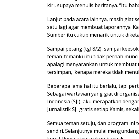
kiri, supaya menulis beritanya. “Itu bah
Lanjut pada acara lainnya, masih giat 
satu lagi agar membuat laporannya. K
Sumber itu cukup menarik untuk diket
Sampai petang (tgl 8/2), sampai keesok
teman-temanku itu tidak pernah muncul 
apalagi menyarankan untuk membuat t
tersimpan, ‘kenapa mereka tidak menuli
Beberapa lama hal itu berlalu, tapi pe
Sebagai wartawan yang giat di organisa
Indonesia (SJI), aku merapatkan denga
Jurnalistik SJI gratis setiap Kamis, seka
Semua teman setuju, dan program ini t
sendiri. Selanjutnya mulai mengundang
kenal. Peminatnya cukup banyak.