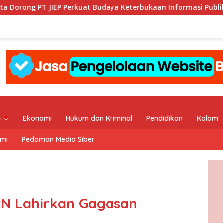
P Perkuat Budaya Keterbukaan Informasi Publik
KI DKI J
a
Ekonomi
Hukum dan Kriminal
Pendidikan
Kolom
ami
Pedoman Media Siber
PN Lahirkan Gagasan