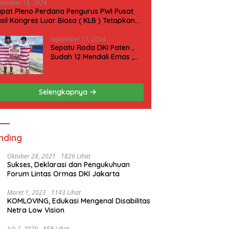
ptember 18, 2024
pat Pleno Perdana Pengurus PWI Pusat
sil Kongres Luar Biasa ( KLB ) Tetapkan
N 2025 di Riau
September 17, 2024
Sepatu Roda DKI Paten ,
Sudah 12 Mendali Emas ,
Kini Incar 1 Emas lagi Hari
ini
Selengkapnya
nding
Oktober 28, 2021
1826 Lihat
Sukses, Deklarasi dan Pengukuhuan
Forum Lintas Ormas DKI Jakarta
Maret 1, 2023
1143 Lihat
KOMLOVING, Edukasi Mengenal Disabilitas
Netra Low Vision
Juli 2, 2020
858 Lihat