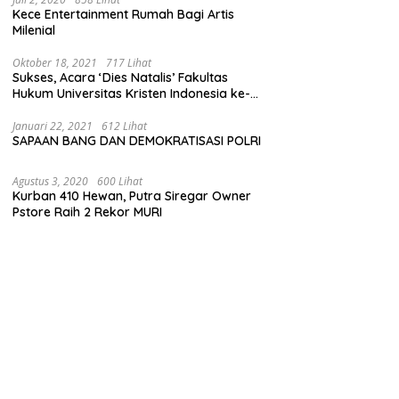
Kece Entertainment Rumah Bagi Artis
Milenial
Oktober 18, 2021
717 Lihat
Sukses, Acara ‘Dies Natalis’ Fakultas
Hukum Universitas Kristen Indonesia ke-
63
Januari 22, 2021
612 Lihat
SAPAAN BANG DAN DEMOKRATISASI POLRI
Agustus 3, 2020
600 Lihat
Kurban 410 Hewan, Putra Siregar Owner
Pstore Raih 2 Rekor MURI