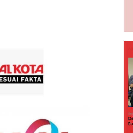
N
Se
De
Pu