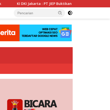
akarta : PT JIEP Buktikan Transparansi KIP Mampu Perkuat Tata