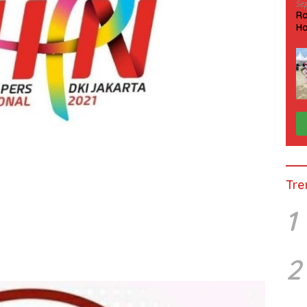
Se
Ra
Ha
HP
Tre
1
2