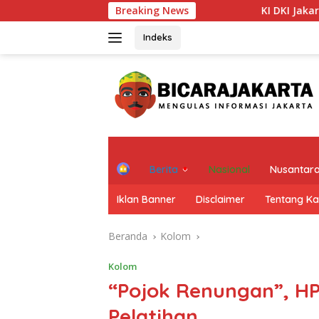
Langsung
Breaking News
KI DKI Jakarta Dorong PT JIE
ke
konten
Indeks
H
Berita
Nasional
Nusantar
o
m
Iklan Banner
Disclaimer
Tentang K
e
Beranda
Kolom
Kolom
“Pojok Renungan”, H
Pelatihan