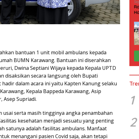
Se
Ra
Ha
HP
rahkan bantuan 1 unit mobil ambulans kepada
Rumah BUMN Karawang. Bantuan ini diserahkan
eruri, Dwina Septiani Wijaya kepada Kepala UPTD
n disaksikan secara langsung oleh Bupati
 hadir dalam acara ini yaitu Kapten Kanung selaku
Tre
 Karawang, Kepala Bappeda Karawang, Asip
1
 Asep Supriadi.
m usai serta masih tingginya angka penambahan
2
fasilitas kesehatan menjadi sesuatu yang penting
lah satunya adalah fasilitas ambulans. Manfaat
tuk menangani pasien Covid saja, akan tetapi