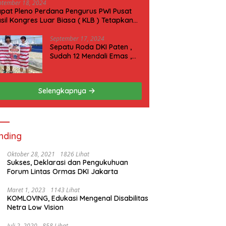
ptember 18, 2024
pat Pleno Perdana Pengurus PWI Pusat
sil Kongres Luar Biasa ( KLB ) Tetapkan
N 2025 di Riau
September 17, 2024
Sepatu Roda DKI Paten ,
Sudah 12 Mendali Emas ,
Kini Incar 1 Emas lagi Hari
ini
Selengkapnya
nding
Oktober 28, 2021
1826 Lihat
Sukses, Deklarasi dan Pengukuhuan
Forum Lintas Ormas DKI Jakarta
Maret 1, 2023
1143 Lihat
KOMLOVING, Edukasi Mengenal Disabilitas
Netra Low Vision
Juli 2, 2020
858 Lihat