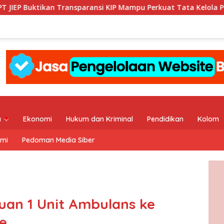
aransi KIP Mampu Perkuat Tata Kelola Perusahaan
Yudo 
a
Ekonomi
Hukum dan Kriminal
Pendidikan
Kolom
ami
Pedoman Media Siber
uan 1 Unit Ambulans ke
e