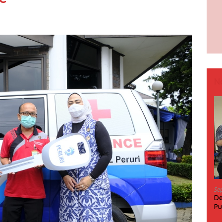
N
Se
De
Pu