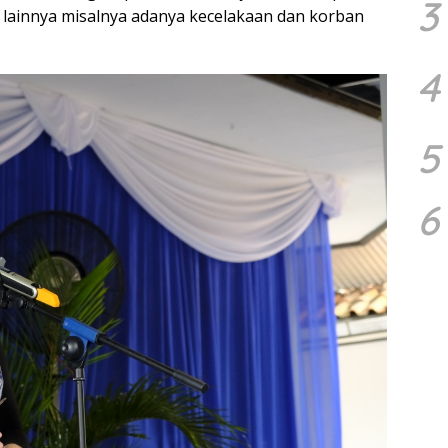
3
 lainnya misalnya adanya kecelakaan dan korban
4
5
6