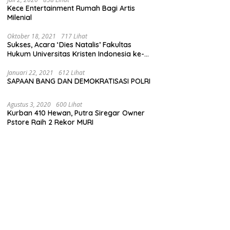
Kece Entertainment Rumah Bagi Artis
Milenial
Oktober 18, 2021
717 Lihat
Sukses, Acara ‘Dies Natalis’ Fakultas
Hukum Universitas Kristen Indonesia ke-
63
Januari 22, 2021
612 Lihat
SAPAAN BANG DAN DEMOKRATISASI POLRI
Agustus 3, 2020
600 Lihat
Kurban 410 Hewan, Putra Siregar Owner
Pstore Raih 2 Rekor MURI