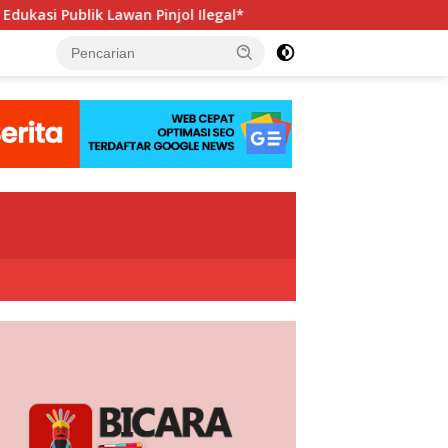
 Pinjol Ilegal*
Hadapi Porwanas 2027, Pengurus PWI Ja