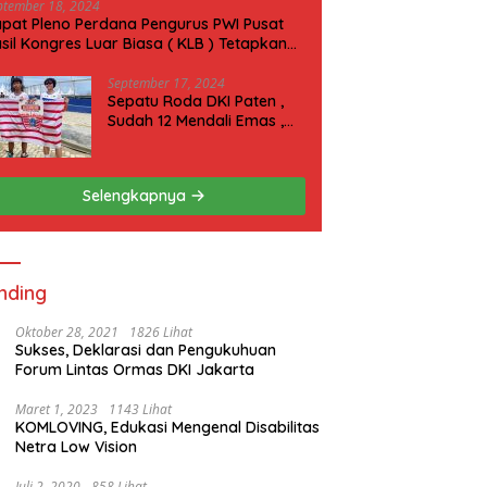
ptember 18, 2024
pat Pleno Perdana Pengurus PWI Pusat
sil Kongres Luar Biasa ( KLB ) Tetapkan
N 2025 di Riau
September 17, 2024
Sepatu Roda DKI Paten ,
Sudah 12 Mendali Emas ,
Kini Incar 1 Emas lagi Hari
ini
Selengkapnya
nding
Oktober 28, 2021
1826 Lihat
Sukses, Deklarasi dan Pengukuhuan
Forum Lintas Ormas DKI Jakarta
Maret 1, 2023
1143 Lihat
KOMLOVING, Edukasi Mengenal Disabilitas
Netra Low Vision
Juli 2, 2020
858 Lihat