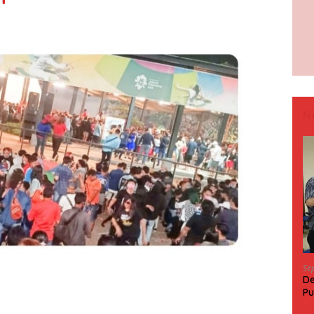
N
Se
De
Pu