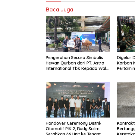
Baca Juga
Penyerahan Secara Simbolis
Digelar 
Hewan Qurban dari PT. Astra
Korban 
International Tbk Kepada Wali
Pertami
Kota Jakarta Utara.
Utara
Handover Ceremony Distrik
Kontrakt
Otomotif PIK 2, Rudy Salim
Bertangg
Serahkan 66 Unit ke Tenant
Keretaka