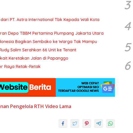
3
ari PT. Astra International Tbk Kepada Wali Kota
4
ran Depo TBBM Pertamina Plumpang Jakarta Utara
Indonesia Bagikan Sembako ke Warga Tak Mampu
5
Rudy Salim Serahkan 66 Unit ke Tenant
kait Keretakan Jalan di Papanggo
6
Baru Selesai Dikerjakan Beton Jalan di Sunter Raya Retak-Retak
nan
Pengelola RTH
Video Lama