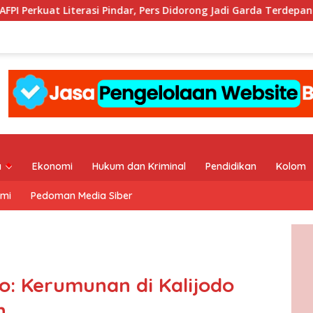
i Pindar, Pers Didorong Jadi Garda Terdepan Edukasi Publik Lawan
a
Ekonomi
Hukum dan Kriminal
Pendidikan
Kolom
ami
Pedoman Media Siber
o: Kerumunan di Kalijodo
h