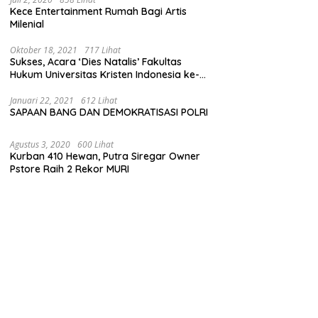
Kece Entertainment Rumah Bagi Artis
Milenial
Oktober 18, 2021
717 Lihat
Sukses, Acara ‘Dies Natalis’ Fakultas
Hukum Universitas Kristen Indonesia ke-
63
Januari 22, 2021
612 Lihat
SAPAAN BANG DAN DEMOKRATISASI POLRI
Agustus 3, 2020
600 Lihat
Kurban 410 Hewan, Putra Siregar Owner
Pstore Raih 2 Rekor MURI