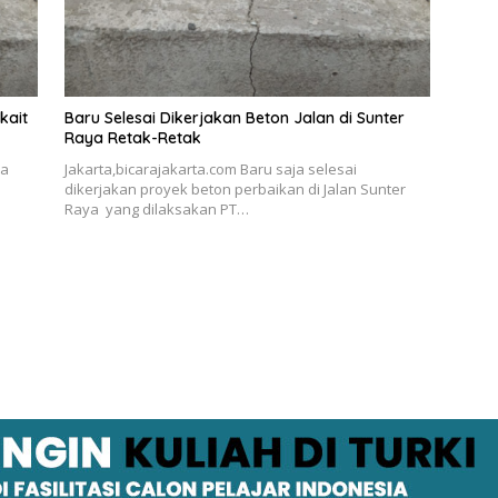
kait
Baru Selesai Dikerjakan Beton Jalan di Sunter
Raya Retak-Retak
da
Jakarta,bicarajakarta.com Baru saja selesai
dikerjakan proyek beton perbaikan di Jalan Sunter
Raya yang dilaksakan PT…