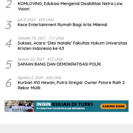
2
KOMLOVING, Edukasi Mengenal Disabilitas Netra Low
Vision
3
Juli 2, 2020
858 Lihat
Kece Entertainment Rumah Bagi Artis Milenial
4
Oktober 18, 2021
717 Lihat
Sukses, Acara ‘Dies Natalis’ Fakultas Hukum Universitas
Kristen Indonesia ke-63
5
Januari 22, 2021
612 Lihat
SAPAAN BANG DAN DEMOKRATISASI POLRI
6
Agustus 3, 2020
600 Lihat
Kurban 410 Hewan, Putra Siregar Owner Pstore Raih 2
Rekor MURI