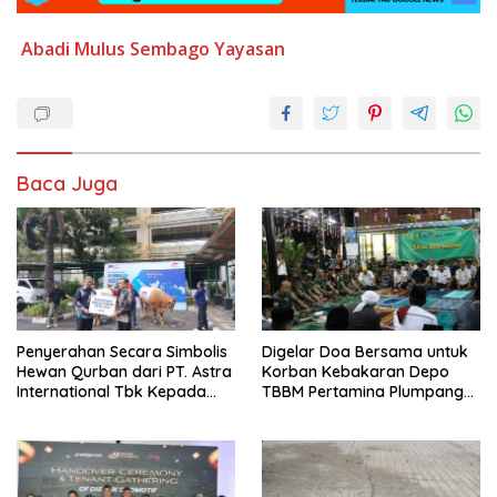
Abadi
Mulus
Sembago
Yayasan
Baca Juga
Penyerahan Secara Simbolis
Digelar Doa Bersama untuk
Hewan Qurban dari PT. Astra
Korban Kebakaran Depo
International Tbk Kepada
TBBM Pertamina Plumpang
Wali Kota Jakarta Utara.
Jakarta Utara