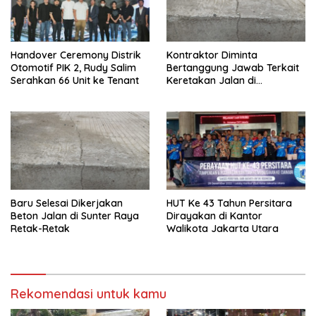
Handover Ceremony Distrik
Kontraktor Diminta
Otomotif PIK 2, Rudy Salim
Bertanggung Jawab Terkait
Serahkan 66 Unit ke Tenant
Keretakan Jalan di
Papanggo
Baru Selesai Dikerjakan
HUT Ke 43 Tahun Persitara
Beton Jalan di Sunter Raya
Dirayakan di Kantor
Retak-Retak
Walikota Jakarta Utara
Rekomendasi untuk kamu