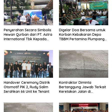
Penyerahan Secara Simbolis
Digelar Doa Bersama untuk
Hewan Qurban dari PT. Astra
Korban Kebakaran Depo
International Tbk Kepada
TBBM Pertamina Plumpang
Wali Kota Jakarta Utara.
Jakarta Utara
Handover Ceremony Distrik
Kontraktor Diminta
Otomotif PIK 2, Rudy Salim
Bertanggung Jawab Terkait
Serahkan 66 Unit ke Tenant
Keretakan Jalan di
Papanggo