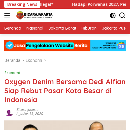
Langsung
injol Ilegal*
Breaking News
Hadapi Porwanas 2027, Pengurus PWI Jaya
ke
konten
Beranda
Nasional
Jakarta Barat
Hiburan
Jakarta Pusat
Beranda
Ekonomi
Ekonomi
Oxygen Denim Bersama Dedi Alfian
Siap Rebut Pasar Kota Besar di
Indonesia
Bicara Jakarta
Agustus 15, 2020