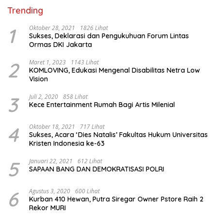
Trending
1
Oktober 28, 2021
1826 Lihat
Sukses, Deklarasi dan Pengukuhuan Forum Lintas
Ormas DKI Jakarta
2
Maret 1, 2023
1143 Lihat
KOMLOVING, Edukasi Mengenal Disabilitas Netra Low
Vision
3
Juli 2, 2020
858 Lihat
Kece Entertainment Rumah Bagi Artis Milenial
4
Oktober 18, 2021
717 Lihat
Sukses, Acara ‘Dies Natalis’ Fakultas Hukum Universitas
Kristen Indonesia ke-63
5
Januari 22, 2021
612 Lihat
SAPAAN BANG DAN DEMOKRATISASI POLRI
6
Agustus 3, 2020
600 Lihat
Kurban 410 Hewan, Putra Siregar Owner Pstore Raih 2
Rekor MURI