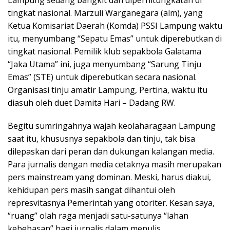
Lampung sedang bangkit dan diperhitungkatan di
tingkat nasional. Marzuli Warganegara (alm), yang
Ketua Komisariat Daerah (Komda) PSSI Lampung waktu
itu, menyumbang “Sepatu Emas” untuk diperebutkan di
tingkat nasional. Pemilik klub sepakbola Galatama
“Jaka Utama” ini, juga menyumbang “Sarung Tinju
Emas” (STE) untuk diperebutkan secara nasional.
Organisasi tinju amatir Lampung, Pertina, waktu itu
diasuh oleh duet Damita Hari – Dadang RW.
Begitu sumringahnya wajah keolaharagaan Lampung
saat itu, khususnya sepakbola dan tinju, tak bisa
dilepaskan dari peran dan dukungan kalangan media.
Para jurnalis dengan media cetaknya masih merupakan
pers mainstream yang dominan. Meski, harus diakui,
kehidupan pers masih sangat dihantui oleh
represvitasnya Pemerintah yang otoriter. Kesan saya,
“ruang” olah raga menjadi satu-satunya “lahan
kebebasan” bagi jurnalis dalam menulis.