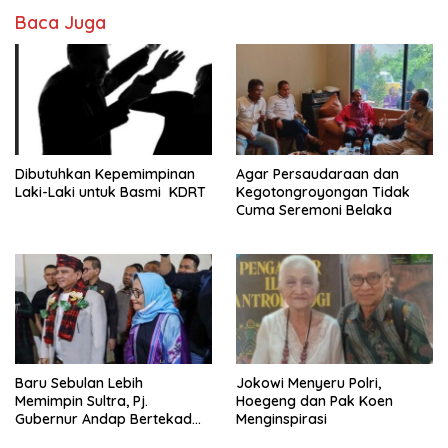
Baca Juga
Dibutuhkan Kepemimpinan
Agar Persaudaraan dan
Laki-Laki untuk Basmi KDRT
Kegotongroyongan Tidak
Cuma Seremoni Belaka
Baru Sebulan Lebih
Jokowi Menyeru Polri,
Memimpin Sultra, Pj.
Hoegeng dan Pak Koen
Gubernur Andap Bertekad
Menginspirasi
Maknai “Mia Ogena