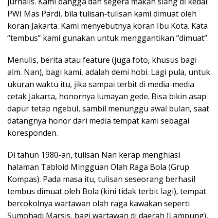
jurnalis. Kami bangga dan segera makan siang di kedai
PWI Mas Pardi, bila tulisan-tulisan kami dimuat oleh
koran Jakarta. Kami menyebutnya koran Ibu Kota. Kata
“tembus” kami gunakan untuk menggantikan “dimuat”.
Menulis, berita atau feature (juga foto, khusus bagi
alm. Nan), bagi kami, adalah demi hobi. Lagi pula, untuk
ukuran waktu itu, jika sampai terbit di media-media
cetak Jakarta, honornya lumayan gede. Bisa bikin asap
dapur tetap ngebul, sambil menunggu awal bulan, saat
datangnya honor dari media tempat kami sebagai
koresponden.
Di tahun 1980-an, tulisan Nan kerap menghiasi
halaman Tabloid Mingguan Olah Raga Bola (Grup
Kompas). Pada masa itu, tulisan seseorang berhasil
tembus dimuat oleh Bola (kini tidak terbit lagi), tempat
bercokolnya wartawan olah raga kawakan seperti
Sumohadi Marsis, bagi wartawan di daerah (Lampung),