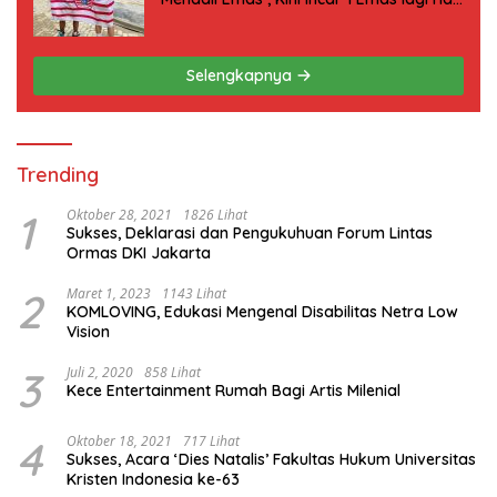
ini
Selengkapnya
Trending
1
Oktober 28, 2021
1826 Lihat
Sukses, Deklarasi dan Pengukuhuan Forum Lintas
Ormas DKI Jakarta
2
Maret 1, 2023
1143 Lihat
KOMLOVING, Edukasi Mengenal Disabilitas Netra Low
Vision
3
Juli 2, 2020
858 Lihat
Kece Entertainment Rumah Bagi Artis Milenial
4
Oktober 18, 2021
717 Lihat
Sukses, Acara ‘Dies Natalis’ Fakultas Hukum Universitas
Kristen Indonesia ke-63