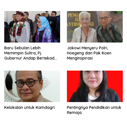
Baru Sebulan Lebih
Jokowi Menyeru Polri,
Memimpin Sultra, Pj.
Hoegeng dan Pak Koen
Gubernur Andap Bertekad
Menginspirasi
Maknai “Mia Ogena
Bhawangi Yi Sulawesi
Tenggara
Kelokalan untuk Kamdagri
Pentingnya Pendidikan untuk
Remaja