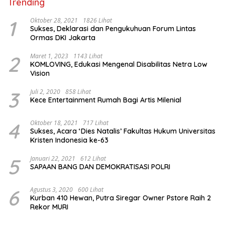
Trending
1
Oktober 28, 2021
1826 Lihat
Sukses, Deklarasi dan Pengukuhuan Forum Lintas
Ormas DKI Jakarta
2
Maret 1, 2023
1143 Lihat
KOMLOVING, Edukasi Mengenal Disabilitas Netra Low
Vision
3
Juli 2, 2020
858 Lihat
Kece Entertainment Rumah Bagi Artis Milenial
4
Oktober 18, 2021
717 Lihat
Sukses, Acara ‘Dies Natalis’ Fakultas Hukum Universitas
Kristen Indonesia ke-63
5
Januari 22, 2021
612 Lihat
SAPAAN BANG DAN DEMOKRATISASI POLRI
6
Agustus 3, 2020
600 Lihat
Kurban 410 Hewan, Putra Siregar Owner Pstore Raih 2
Rekor MURI