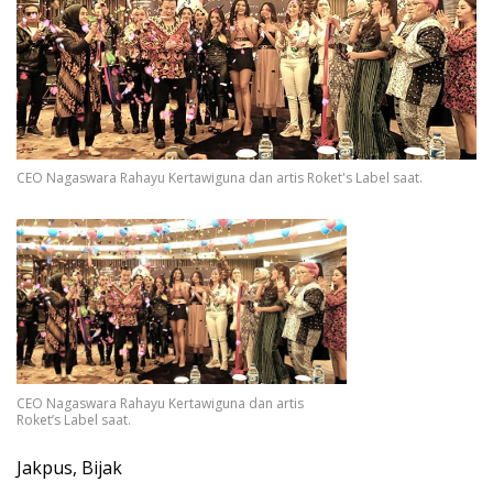
CEO Nagaswara Rahayu Kertawiguna dan artis Roket's Label saat.
CEO Nagaswara Rahayu Kertawiguna dan artis
Roket’s Label saat.
Jakpus, Bijak