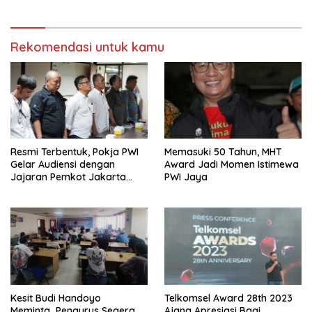
Rekomendasi untuk kamu
Resmi Terbentuk, Pokja PWI
Memasuki 50 Tahun, MHT
Gelar Audiensi dengan
Award Jadi Momen Istimewa
Jajaran Pemkot Jakarta
PWI Jaya
Pusat
Kesit Budi Handoyo
Telkomsel Award 28th 2023
Meminta Pengurus Segera
Ajang Apresiasi Bagi