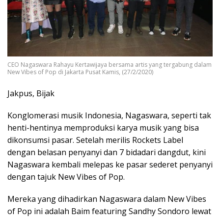
CEO Nagaswara Rahayu Kertawijaya bersama artis yang tergabung dalam
New Vibes of Pop di Jakarta Pusat Kamis, (27/2/2020)
Jakpus, Bijak
Konglomerasi musik Indonesia, Nagaswara, seperti tak
henti-hentinya memproduksi karya musik yang bisa
dikonsumsi pasar. Setelah merilis Rockets Label
dengan belasan penyanyi dan 7 bidadari dangdut, kini
Nagaswara kembali melepas ke pasar sederet penyanyi
dengan tajuk New Vibes of Pop.
Mereka yang dihadirkan Nagaswara dalam New Vibes
of Pop ini adalah Baim featuring Sandhy Sondoro lewat