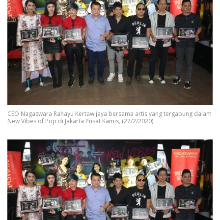
CEO Nagaswara Rahayu Kertawijaya bersama artis yang tergabung dalam
New Vibes of Pop di Jakarta Pusat Kamis, (27/2/2020)