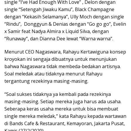
single “I’ve Had Enough With Love” , Delon dengan
single “Setengah Jiwaku Kamu”, Black Champagne
dengan “Kekasih Selamanya”, Ully Moch dengan single
“Rindu”, Donggyun & Denias dengan “Go go go”, Evelin
x Samir feat Nadya Almira x Liquid Silva, dengan
“Runaway”, dan Dianna Dee lewat “Warna warna”.
Menurut CEO Nagaswara, Rahayu Kertawiguna konsep
kroyokan ini sengaja dibuatnya untuk menunjukan
bahwa Nagaswara tidak membeda-bedakan artisnya.
Soal meledak atau tidaknya menurut Rahayu
tergantung rezekinya masing-masing.
“Soal sukses tidaknya ya kembali pada rezekinya
masing-masing. Setiap mereka juga harus ada usaha.
Seberapa keras usaha mereka untuk bisa membuat
single mereka meledak,” kata Rahayu kepada wartawan
di Bands Cafe & Restaurant, Kemayoran, Jakarta Pusat,
Kamis (27/2/2020).