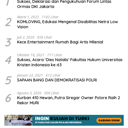
1
Sukses, Deklarasi dan Pengukuhuan Forum Lintas
Ormas DKI Jakarta
2
Maret 1, 2023
1143 Lihat
KOMLOVING, Edukasi Mengenal Disabilitas Netra Low
Vision
3
Juli 2, 2020
858 Lihat
Kece Entertainment Rumah Bagi Artis Milenial
4
Oktober 18, 2021
717 Lihat
Sukses, Acara ‘Dies Natalis’ Fakultas Hukum Universitas
Kristen Indonesia ke-63
5
Januari 22, 2021
612 Lihat
SAPAAN BANG DAN DEMOKRATISASI POLRI
6
Agustus 3, 2020
600 Lihat
Kurban 410 Hewan, Putra Siregar Owner Pstore Raih 2
Rekor MURI