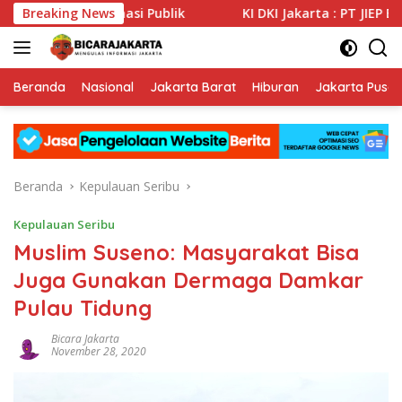
Langsung
an Informasi Publik
Breaking News
KI DKI Jakarta : PT JIEP Buktikan
ke
konten
Beranda
Nasional
Jakarta Barat
Hiburan
Jakarta Pusat
Beranda
Kepulauan Seribu
Kepulauan Seribu
Muslim Suseno: Masyarakat Bisa
Juga Gunakan Dermaga Damkar
Pulau Tidung
Bicara Jakarta
November 28, 2020