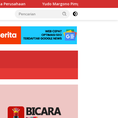
Yudo Margono Pimpin Ziarah HUT Ke-40 PPAL di Kalibata