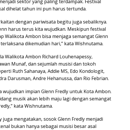
menjadi sektor yang paling terdampak. Festival
l dihelat tahun ini pun harus tertunda.
erkaitan dengan pariwisata begitu juga sebaliknya.
n harus terus kita wujudkan. Meskipun festival
rap Walikota Ambon bisa menjaga semangat Glenn
 terlaksana dikemudian hari,” kata Wishnutama.
pula Walikota Ambon Richard Louhenapessy,
awan Munaf, dan sejumlah musisi dan tokoh
seperti Ruth Sahanaya, Addie MS, Edo Kondologit,
dra Darusman, Andre Hehanussa, dan Rio Febrian.
sa wujudkan impian Glenn Fredly untuk Kota Ambon.
bidang musik akan lebih maju lagi dengan semangat
redly,” kata Wishnutama.
 juga mengatakan, sosok Glenn Fredly menjadi
kenal bukan hanya sebagai musisi besar asal