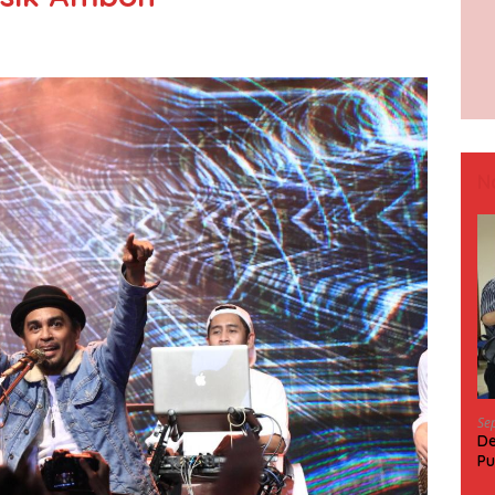
N
Se
De
Pu