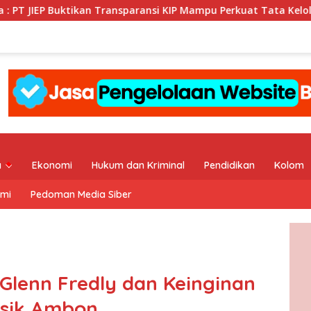
Transparansi KIP Mampu Perkuat Tata Kelola Perusahaan
a
Ekonomi
Hukum dan Kriminal
Pendidikan
Kolom
ami
Pedoman Media Siber
lenn Fredly dan Keinginan
usik Ambon