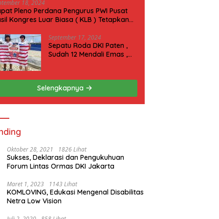
ptember 18, 2024
pat Pleno Perdana Pengurus PWI Pusat
sil Kongres Luar Biasa ( KLB ) Tetapkan
N 2025 di Riau
September 17, 2024
Sepatu Roda DKI Paten ,
Sudah 12 Mendali Emas ,
Kini Incar 1 Emas lagi Hari
ini
Selengkapnya
nding
Oktober 28, 2021
1826 Lihat
Sukses, Deklarasi dan Pengukuhuan
Forum Lintas Ormas DKI Jakarta
Maret 1, 2023
1143 Lihat
KOMLOVING, Edukasi Mengenal Disabilitas
Netra Low Vision
Juli 2, 2020
858 Lihat