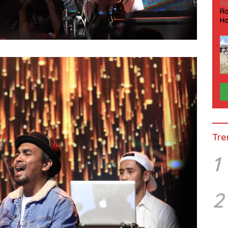
Se
Ra
Ha
HP
Tre
1
2