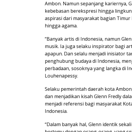
Ambon. Namun sepanjang kariernya, Glen
kebebasan berekspresi hingga lingk
aspirasi dari masyarakat bagian Timur
hingga agama.
“Banyak artis di Indonesia, namun Glen
musik. Ia juga selaku inspirator bagi 
apapun. Dan selalu menjadi inisiator 
penghubung budaya di Indonesia, menj
perbadaan, sosoknya yang langka di In
Louhenapessy.
Selaku pemerintah daerah kota Ambon,
dan menjadikan kisah Glenn Fredly da
menjadi referensi bagi masyarakat Kot
Indonesia.
“Dalam banyak hal, Glenn identik sekal
bertemu dengan orang-orang, yang sela