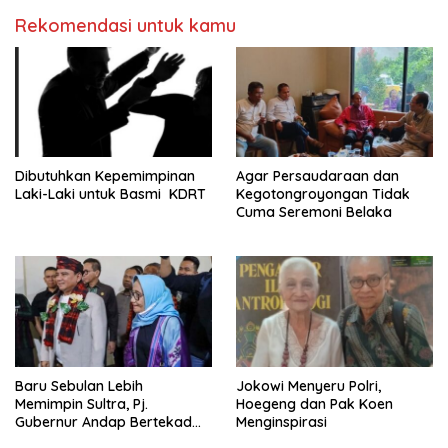
Rekomendasi untuk kamu
Dibutuhkan Kepemimpinan
Agar Persaudaraan dan
Laki-Laki untuk Basmi KDRT
Kegotongroyongan Tidak
Cuma Seremoni Belaka
Baru Sebulan Lebih
Jokowi Menyeru Polri,
Memimpin Sultra, Pj.
Hoegeng dan Pak Koen
Gubernur Andap Bertekad
Menginspirasi
Maknai “Mia Ogena