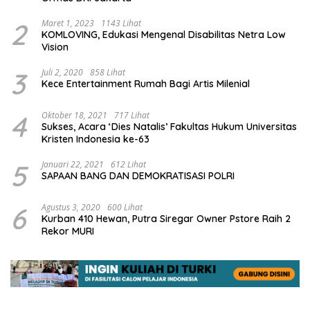
2
Maret 1, 2023
1143 Lihat
KOMLOVING, Edukasi Mengenal Disabilitas Netra Low
Vision
3
Juli 2, 2020
858 Lihat
Kece Entertainment Rumah Bagi Artis Milenial
4
Oktober 18, 2021
717 Lihat
Sukses, Acara ‘Dies Natalis’ Fakultas Hukum Universitas
Kristen Indonesia ke-63
5
Januari 22, 2021
612 Lihat
SAPAAN BANG DAN DEMOKRATISASI POLRI
6
Agustus 3, 2020
600 Lihat
Kurban 410 Hewan, Putra Siregar Owner Pstore Raih 2
Rekor MURI