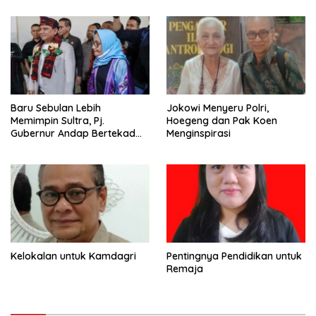
Baru Sebulan Lebih
Jokowi Menyeru Polri,
Memimpin Sultra, Pj.
Hoegeng dan Pak Koen
Gubernur Andap Bertekad
Menginspirasi
Maknai “Mia Ogena
Bhawangi Yi Sulawesi
Tenggara
Kelokalan untuk Kamdagri
Pentingnya Pendidikan untuk
Remaja