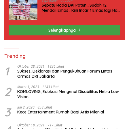
September 17, 2024
Sepatu Roda DKI Paten , Sudah 12
Mendali Emas , Kini Incar 1 Emas lagi Hari
ini
Selengkapnya
Trending
1
Oktober 28, 2021
1826 Lihat
Sukses, Deklarasi dan Pengukuhuan Forum Lintas
Ormas DKI Jakarta
2
Maret 1, 2023
1143 Lihat
KOMLOVING, Edukasi Mengenal Disabilitas Netra Low
Vision
3
Juli 2, 2020
858 Lihat
Kece Entertainment Rumah Bagi Artis Milenial
Oktober 18, 2021
717 Lihat