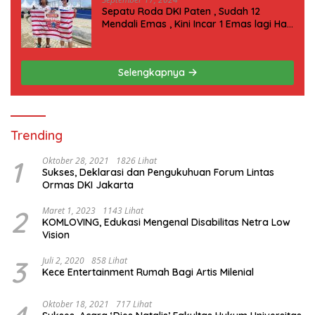
Sepatu Roda DKI Paten , Sudah 12
Mendali Emas , Kini Incar 1 Emas lagi Hari
ini
Selengkapnya
Trending
1
Oktober 28, 2021
1826 Lihat
Sukses, Deklarasi dan Pengukuhuan Forum Lintas
Ormas DKI Jakarta
2
Maret 1, 2023
1143 Lihat
KOMLOVING, Edukasi Mengenal Disabilitas Netra Low
Vision
3
Juli 2, 2020
858 Lihat
Kece Entertainment Rumah Bagi Artis Milenial
Oktober 18, 2021
717 Lihat