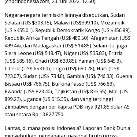
(cnbcindonesia.com, 23 Juni 2022, 12.50).
Negara-negara termiskin lainnya disebutkan, Sudan
Selatan (US $303.15), Malawi (US$399.10), Mozambik
(US $455.01), Republik Demokratik Kongo (US $456.89),
Republik Afrika Tengah (US$ 480.50), Afaganistan (US$
499.44), dan Madagaskar (US$ 514.85). Selain itu, juga
Siera Leone (US$ 518.47), Niger (US$ 535.83), Eritria
(US$ 585.16), Chad (US$ 639.85), Yaman (US$ 645.3),
Liberia (US$ 653.60), Togo (US$ 690.28), Haiti (US$
723.07), Sudan (US$ 734.0), Gambia (US$ 746.33), Guenia
Bissau (US$ 766.75), Burkina Fasso (US$ 766.83),
Rwanda (US$ 823.40), Tajikistan (US$ 833.55), Mali (US
899.22), Uganda (US 915.35), dan yang tertinggi
Zimbabwe dengan per kapita PDB-nya 921,85 dolar AS
atau setara Rp 13.827.750.
Lantas, di mana posisi Indonesia? Laporan Bank Dunia
menyebutkan, pendapatan nasional bruto (gross