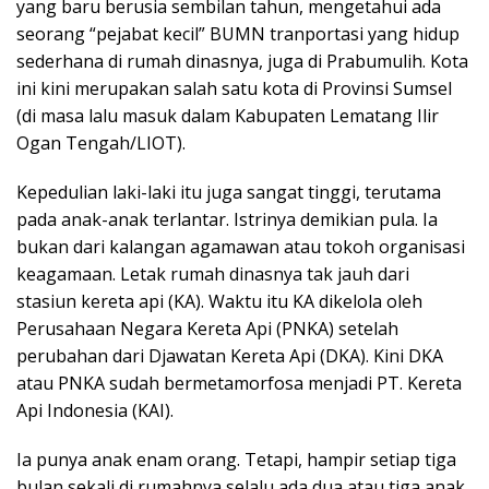
yang baru berusia sembilan tahun, mengetahui ada
seorang “pejabat kecil” BUMN tranportasi yang hidup
sederhana di rumah dinasnya, juga di Prabumulih. Kota
ini kini merupakan salah satu kota di Provinsi Sumsel
(di masa lalu masuk dalam Kabupaten Lematang Ilir
Ogan Tengah/LIOT).
Kepedulian laki-laki itu juga sangat tinggi, terutama
pada anak-anak terlantar. Istrinya demikian pula. Ia
bukan dari kalangan agamawan atau tokoh organisasi
keagamaan. Letak rumah dinasnya tak jauh dari
stasiun kereta api (KA). Waktu itu KA dikelola oleh
Perusahaan Negara Kereta Api (PNKA) setelah
perubahan dari Djawatan Kereta Api (DKA). Kini DKA
atau PNKA sudah bermetamorfosa menjadi PT. Kereta
Api Indonesia (KAI).
Ia punya anak enam orang. Tetapi, hampir setiap tiga
bulan sekali di rumahnya selalu ada dua atau tiga anak