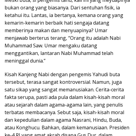
Meski buta, si pengemis tahu, kali ini yang meyuapinya
bukan orang yang biasanya. Dari sentuhan fisik, ia
ketahui itu. Lantas, ia bertanya, kemana orang yang
kemarin-kemarin berbaik hati sengaja datang
memberinya makan dan menyuapinya? Umar
menjawab berterus terang, “Orang itu adalah Nabi
Muhammad Saw. Umar mengaku datang
menggantikan, lantaran Nabi Muhammad telah
meninggal dunia.”
Kisah Kanjeng Nabi dengan pengemis Yahudi buta
tersebut, terasa sangat kontroversial. Namun, juga
satu sikap yang sangat memanusiakan. Cerita-cerita
fakta serupa, pasti ada pula dalam kisah-kisah moral
atau sejarah dalam agama-agama lain, yang penulis
terbatas membacanya. Sebut saja, kisah-kisah moral
dan kepedulian dalam agama Nasrani, Hindu, Buda,
atau Konghucu. Bahkan, dalam kemanusiaan. Presiden
ke-4 RI yang amat akrab disapa Gus Dur, dalam