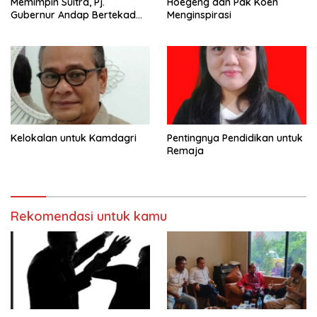
Memimpin Sultra, Pj.
Hoegeng dan Pak Koen
Gubernur Andap Bertekad
Menginspirasi
Maknai “Mia Ogena
Bhawangi Yi Sulawesi
Tenggara
Kelokalan untuk Kamdagri
Pentingnya Pendidikan untuk
Remaja
Rekomendasi untuk kamu