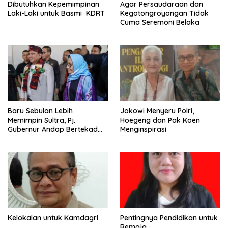
Dibutuhkan Kepemimpinan
Agar Persaudaraan dan
Laki-Laki untuk Basmi KDRT
Kegotongroyongan Tidak
Cuma Seremoni Belaka
Baru Sebulan Lebih
Jokowi Menyeru Polri,
Memimpin Sultra, Pj.
Hoegeng dan Pak Koen
Gubernur Andap Bertekad
Menginspirasi
Maknai “Mia Ogena
Bhawangi Yi Sulawesi
Tenggara
Kelokalan untuk Kamdagri
Pentingnya Pendidikan untuk
Remaja