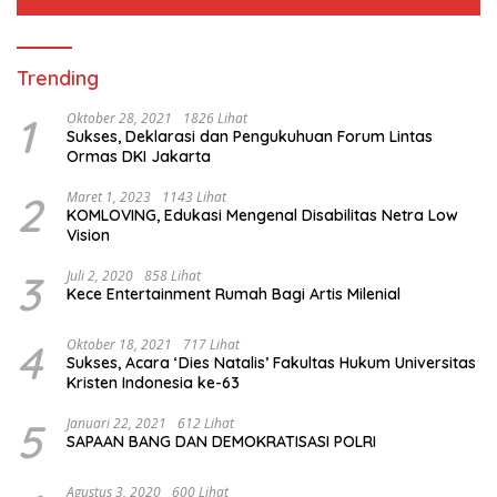
Trending
1
Oktober 28, 2021
1826 Lihat
Sukses, Deklarasi dan Pengukuhuan Forum Lintas
Ormas DKI Jakarta
2
Maret 1, 2023
1143 Lihat
KOMLOVING, Edukasi Mengenal Disabilitas Netra Low
Vision
3
Juli 2, 2020
858 Lihat
Kece Entertainment Rumah Bagi Artis Milenial
4
Oktober 18, 2021
717 Lihat
Sukses, Acara ‘Dies Natalis’ Fakultas Hukum Universitas
Kristen Indonesia ke-63
5
Januari 22, 2021
612 Lihat
SAPAAN BANG DAN DEMOKRATISASI POLRI
Agustus 3, 2020
600 Lihat