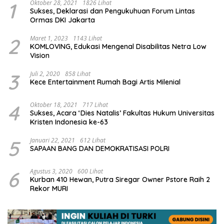
1
Oktober 28, 2021
1826 Lihat
Sukses, Deklarasi dan Pengukuhuan Forum Lintas
Ormas DKI Jakarta
2
Maret 1, 2023
1143 Lihat
KOMLOVING, Edukasi Mengenal Disabilitas Netra Low
Vision
3
Juli 2, 2020
858 Lihat
Kece Entertainment Rumah Bagi Artis Milenial
4
Oktober 18, 2021
717 Lihat
Sukses, Acara ‘Dies Natalis’ Fakultas Hukum Universitas
Kristen Indonesia ke-63
5
Januari 22, 2021
612 Lihat
SAPAAN BANG DAN DEMOKRATISASI POLRI
6
Agustus 3, 2020
600 Lihat
Kurban 410 Hewan, Putra Siregar Owner Pstore Raih 2
Rekor MURI