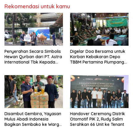
Rekomendasi untuk kamu
Penyerahan Secara Simbolis
Digelar Doa Bersama untuk
Hewan Qurban dari PT. Astra
Korban Kebakaran Depo
International Tbk Kepada
TBBM Pertamina Plumpang
Wali Kota Jakarta Utara.
Jakarta Utara
Disambut Gembira, Yayasan
Handover Ceremony Distrik
Mulus Abadi Indonesia
Otomotif PIK 2, Rudy Salim
Bagikan Sembako ke Warga
Serahkan 66 Unit ke Tenant
Tak Mampu