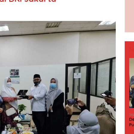
N
Se
De
Pu