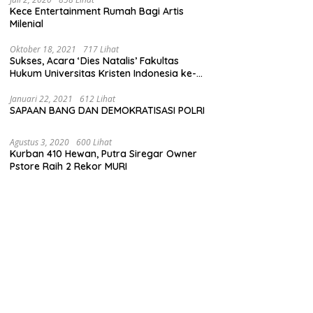
Kece Entertainment Rumah Bagi Artis
Milenial
Oktober 18, 2021
717 Lihat
Sukses, Acara ‘Dies Natalis’ Fakultas
Hukum Universitas Kristen Indonesia ke-
63
Januari 22, 2021
612 Lihat
SAPAAN BANG DAN DEMOKRATISASI POLRI
Agustus 3, 2020
600 Lihat
Kurban 410 Hewan, Putra Siregar Owner
Pstore Raih 2 Rekor MURI