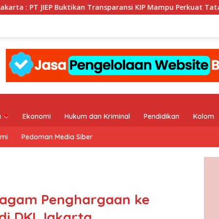
ktikan Transparansi KIP Mampu Perkuat Tata Kelola Perusahaan
a
Ekonomi
Hukum dan Kriminal
Pendidikan
Kolom
ami
Pedoman Media Siber
 Piagam Penghargaan ke
di DKI Jakarta