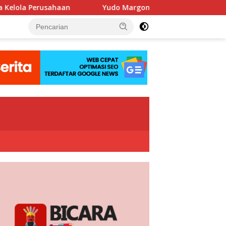
Yudo Margono Pimpin Ziarah HUT Ke-40 PPAL di Kalibat