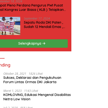
ptember 18, 2024
pat Pleno Perdana Pengurus PWI Pusat
sil Kongres Luar Biasa ( KLB ) Tetapkan
N 2025 di Riau
September 17, 2024
Sepatu Roda DKI Paten ,
Sudah 12 Mendali Emas ,
Kini Incar 1 Emas lagi Hari
ini
Selengkapnya
nding
Oktober 28, 2021
1826 Lihat
Sukses, Deklarasi dan Pengukuhuan
Forum Lintas Ormas DKI Jakarta
Maret 1, 2023
1143 Lihat
KOMLOVING, Edukasi Mengenal Disabilitas
Netra Low Vision
Juli 2, 2020
858 Lihat