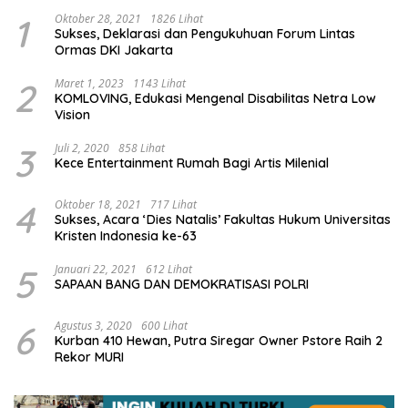
1
Oktober 28, 2021
1826 Lihat
Sukses, Deklarasi dan Pengukuhuan Forum Lintas
Ormas DKI Jakarta
2
Maret 1, 2023
1143 Lihat
KOMLOVING, Edukasi Mengenal Disabilitas Netra Low
Vision
3
Juli 2, 2020
858 Lihat
Kece Entertainment Rumah Bagi Artis Milenial
4
Oktober 18, 2021
717 Lihat
Sukses, Acara ‘Dies Natalis’ Fakultas Hukum Universitas
Kristen Indonesia ke-63
5
Januari 22, 2021
612 Lihat
SAPAAN BANG DAN DEMOKRATISASI POLRI
6
Agustus 3, 2020
600 Lihat
Kurban 410 Hewan, Putra Siregar Owner Pstore Raih 2
Rekor MURI