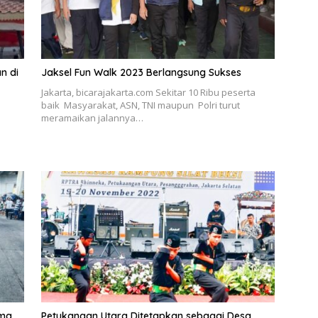
n di
Jaksel Fun Walk 2023 Berlangsung Sukses
Jakarta, bicarajakarta.com Sekitar 10 Ribu peserta
baik Masyarakat, ASN, TNI maupun Polri turut
meramaikan jalannya…
a
ama
Petukangan Utara Ditetapkan sebagai Desa