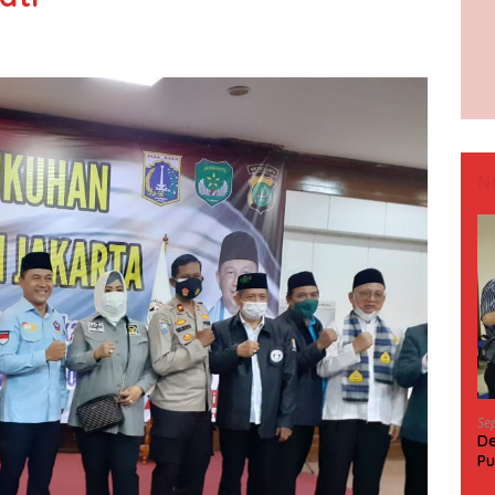
N
Se
De
Pu