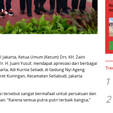
Se
Ra
Ha
HP
I Jakarta, Ketua Umum (Ketum) Drs. KH. Zaini
Ir. H. Juani Yusuf, mendapat apresiasi dari berbagai
Tre
rta, Adi Kurnia Setiadi, di Gedung Nyi Ageng
aret Kuningan, Kecamatan Setiabudi, Jakarta
1
asi tersebut sangat bermafaat untuk persatuan dan
2
n. “Karena semua putra-putri terbaik bangsa,”