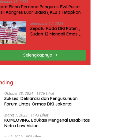
ptember 18, 2024
pat Pleno Perdana Pengurus PWI Pusat
sil Kongres Luar Biasa ( KLB ) Tetapkan
N 2025 di Riau
September 17, 2024
Sepatu Roda DKI Paten ,
Sudah 12 Mendali Emas ,
Kini Incar 1 Emas lagi Hari
ini
Selengkapnya
nding
Oktober 28, 2021
1826 Lihat
Sukses, Deklarasi dan Pengukuhuan
Forum Lintas Ormas DKI Jakarta
Maret 1, 2023
1143 Lihat
KOMLOVING, Edukasi Mengenal Disabilitas
Netra Low Vision
Juli 2, 2020
858 Lihat