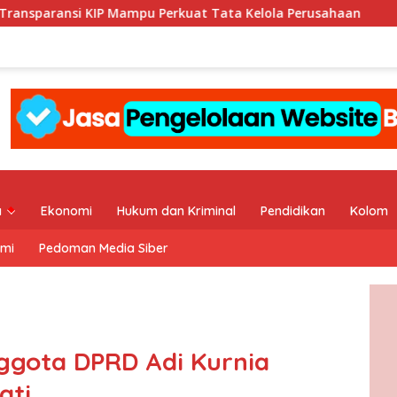
ampu Perkuat Tata Kelola Perusahaan
Yudo Margono Pimp
a
Ekonomi
Hukum dan Kriminal
Pendidikan
Kolom
ami
Pedoman Media Siber
nggota DPRD Adi Kurnia
ati