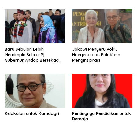
Baru Sebulan Lebih
Jokowi Menyeru Polri,
Memimpin Sultra, Pj.
Hoegeng dan Pak Koen
Gubernur Andap Bertekad
Menginspirasi
Maknai “Mia Ogena
Bhawangi Yi Sulawesi
Tenggara
Kelokalan untuk Kamdagri
Pentingnya Pendidikan untuk
Remaja