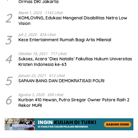
Ormas DKI Jakarta
2
Maret 1, 2023
1143 Lihat
KOMLOVING, Edukasi Mengenal Disabilitas Netra Low
Vision
3
Juli 2, 2020
858 Lihat
Kece Entertainment Rumah Bagi Artis Milenial
4
Oktober 18, 2021
717 Lihat
Sukses, Acara ‘Dies Natalis’ Fakultas Hukum Universitas
Kristen Indonesia ke-63
5
Januari 22, 2021
612 Lihat
SAPAAN BANG DAN DEMOKRATISASI POLRI
6
Agustus 3, 2020
600 Lihat
Kurban 410 Hewan, Putra Siregar Owner Pstore Raih 2
Rekor MURI